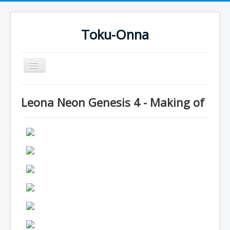
Toku-Onna
Basculer
la
navigation
Accueil
Leona Neon Genesis 4 - Making of
Toku-Actrices
Toku-Critiques
Séries
Films
COSAA
Dessins
Artiste Asperger