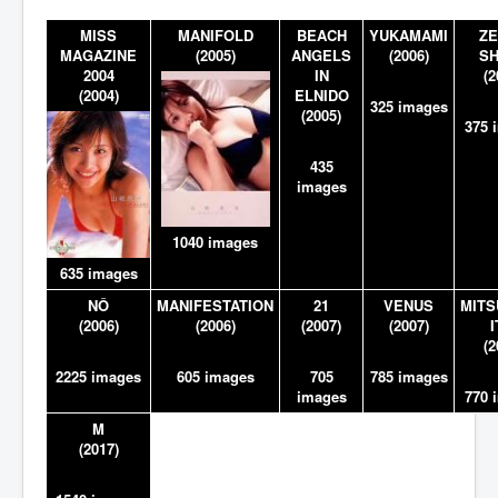
MISS
MANIFOLD
BEACH
YUKAMAMI
ZE
MAGAZINE
(2005)
ANGELS
(2006)
SH
2004
IN
(2
(2004)
ELNIDO
325 images
(2005)
375 
435
images
1040 images
635 images
NÔ
MANIFESTATION
21
VENUS
MIT
(2006)
(2006)
(2007)
(2007)
I
(2
2225 images
605 images
705
785 images
images
770 
M
(2017)