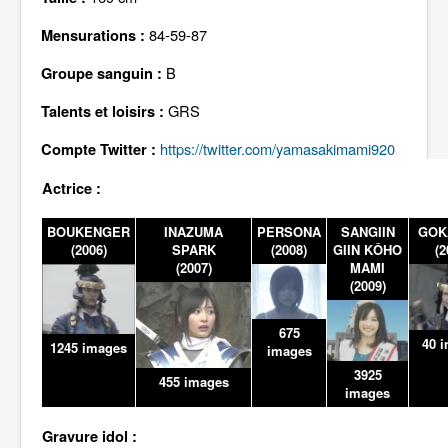
Lexique
84-59-87
Mensurations :
B
Groupe sanguin :
GRS
Talents et loisirs :
https://twitter.com/yamasakimami920
Compte Twitter :
Actrice :
BOUKENGER
INAZUMA
PERSONA
SANGIIN
GOK
(2006)
SPARK
(2008)
GIIN KÔHO
(2
(2007)
MAMI
(2009)
675
40 
1245 images
images
3925
455 images
images
Gravure idol :