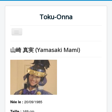
Toku-Onna
Basculer
la
navigation
Accueil
山崎 真実 (Yamasaki Mami)
Toku-Actrices
Toku-Critiques
Séries
Films
COSAA
Dessins
20/09/1985
Née le :
Artiste Asperger
169 cm
Taille :