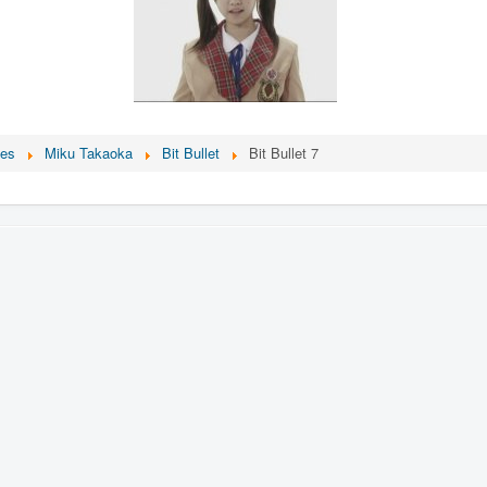
ces
Miku Takaoka
Bit Bullet
Bit Bullet 7