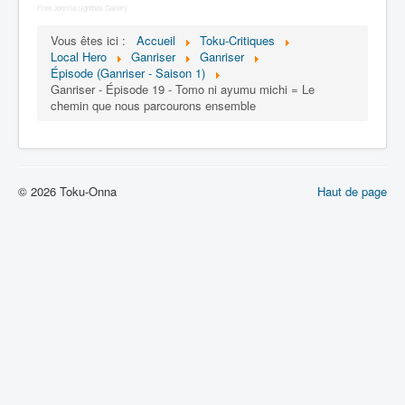
Lexique
Free Joomla Lightbox Gallery
Vous êtes ici :
Tetsujin Ganriser (鉄神 ガンライザ
Accueil
Toku-Critiques
Local Hero
Ganriser
Ganriser
ー) = Dieu de fer Ganriser
Épisode (Ganriser - Saison 1)
Ganriser - Épisode 19 - Tomo ni ayumu michi = Le
Série
chemin que nous parcourons ensemble
Personnages
Véhicules
© 2026 Toku-Onna
Haut de page
Objets
Lieux
Épisodes
Chronologie
Références