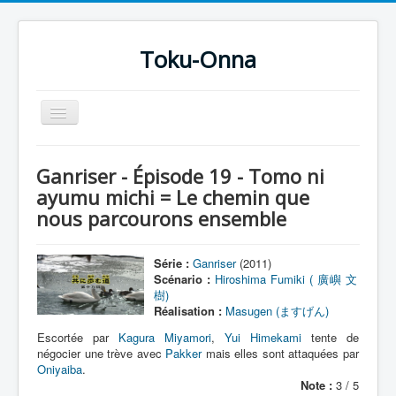
Toku-Onna
Basculer
la
navigation
Accueil
Ganriser - Épisode 19 - Tomo ni
Toku-Actrices
ayumu michi = Le chemin que
nous parcourons ensemble
Toku-Critiques
Séries
Série :
Ganriser
(2011)
Films
Scénario :
Hiroshima Fumiki ( 廣嶼 文
樹)
COSAA
Réalisation :
Masugen (ますげん)
Dessins
Escortée par
Kagura Miyamori
,
Yui Himekami
tente de
négocier une trève avec
Pakker
mais elles sont attaquées par
Artiste Asperger
Oniyaiba
.
Note :
3 / 5