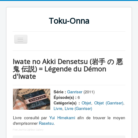
Toku-Onna
Basculer
la
navigation
Accueil
Iwate no Akki Densetsu (岩手 の 悪
Toku-Actrices
鬼 伝説) = Légende du Démon
d'Iwate
Toku-Critiques
Séries
Série :
Ganriser
(2011)
Films
Épisode(s) :
6
Catégorie(s) :
Objet
,
Objet (Ganriser)
,
COSAA
Livre
,
Livre (Ganriser)
Dessins
Livre consulté par
Yui Himekami
afin de trouver le moyen
d'emprisonner
Rasetsu
.
Artiste Asperger
Free Joomla Lightbox Gallery