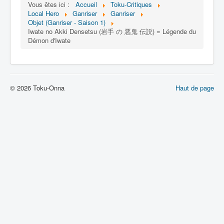
Lexique
Vous êtes ici :
Accueil
Toku-Critiques
Local Hero
Ganriser
Ganriser
Objet (Ganriser - Saison 1)
Tetsujin Ganriser (鉄神 ガンライザ
Iwate no Akki Densetsu (岩手 の 悪鬼 伝説) = Légende du
ー) = Dieu de fer Ganriser
Démon d'Iwate
Série
Personnages
© 2026 Toku-Onna
Haut de page
Véhicules
Objets
Lieux
Épisodes
Chronologie
Références
Tous
Arme de Rasetsu