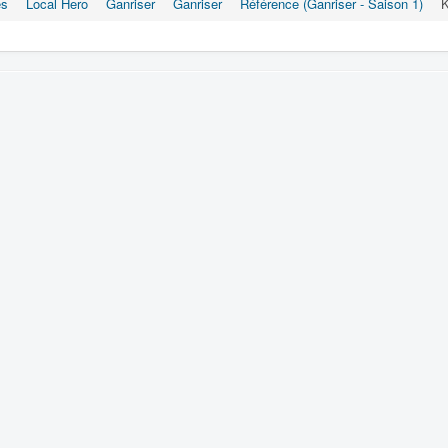
es
Local Hero
Ganriser
Ganriser
Référence (Ganriser - Saison 1)
K