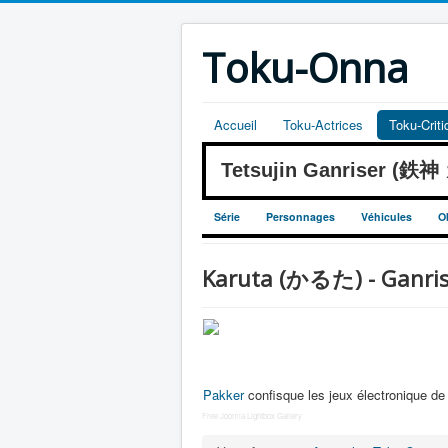
Toku-Onna
Accueil
Toku-Actrices
Toku-Crit
Tetsujin Ganriser (鉄
Série
Personnages
Véhicules
O
Karuta (かるた) - Ganrise
Pakker
confisque les jeux électronique de
Free Joomla Lightbox Gallery