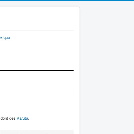
exique
, dont des
Karuta
.