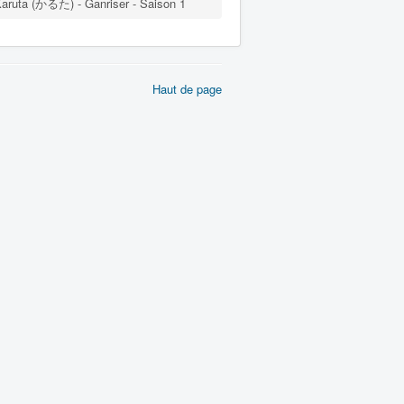
aruta (かるた) - Ganriser - Saison 1
Haut de page