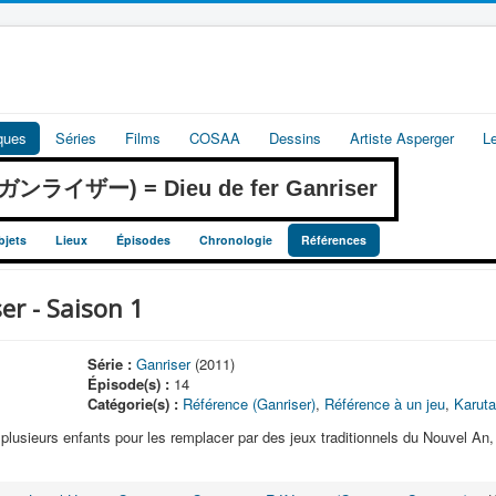
iques
Séries
Films
COSAA
Dessins
Artiste Asperger
L
神 ガンライザー) = Dieu de fer Ganriser
bjets
Lieux
Épisodes
Chronologie
Références
r - Saison 1
Série :
Ganriser
(2011)
Épisode(s) :
14
Catégorie(s) :
Référence (Ganriser)
,
Référence à un jeu
,
Karuta
 plusieurs enfants pour les remplacer par des jeux traditionnels du Nouvel An