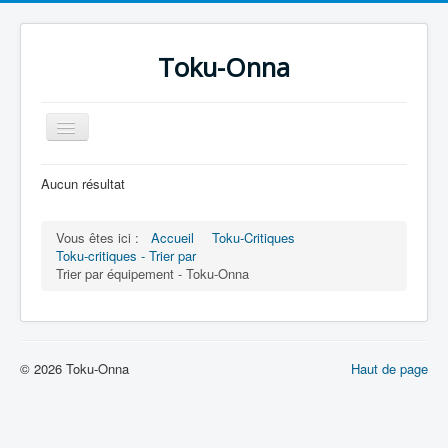
Toku-Onna
Basculer
la
navigation
Accueil
Aucun résultat
Toku-Actrices
Vous êtes ici :
Accueil
Toku-Critiques
Toku-Critiques
Toku-critiques - Trier par
Trier par équipement - Toku-Onna
Séries
Films
COSAA
© 2026 Toku-Onna
Haut de page
Dessins
Artiste Asperger