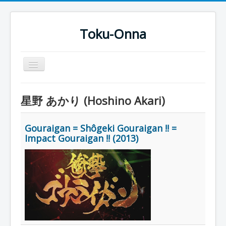
Toku-Onna
Basculer
la
navigation
Accueil
星野 あかり (Hoshino Akari)
Toku-Actrices
Toku-Critiques
Gouraigan = Shôgeki Gouraigan !! =
Impact Gouraigan !! (2013)
Séries
Films
COSAA
Dessins
Artiste Asperger