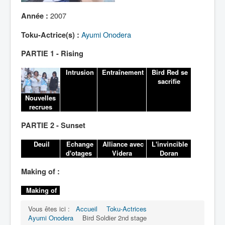
Lexique
2007
Année :
Ayumi Onodera
Toku-Actrice(s) :
PARTIE 1 - Rising
Intrusion
Entraînement
Bird Red se
sacrifie
Nouvelles
recrues
PARTIE 2 - Sunset
Deuil
Echange
Alliance avec
L'invincible
d'otages
Videra
Doran
Making of :
Making of
Vous êtes ici :
Accueil
Toku-Actrices
Ayumi Onodera
Bird Soldier 2nd stage