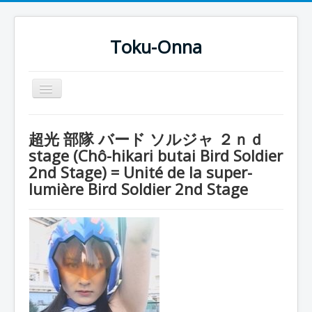
Toku-Onna
Basculer
la
navigation
Accueil
超光 部隊 バード ソルジャ ２ｎｄ
Toku-Actrices
stage (Chô-hikari butai Bird Soldier
2nd Stage) = Unité de la super-
Toku-Critiques
lumière Bird Soldier 2nd Stage
Séries
Films
COSAA
Dessins
Artiste Asperger