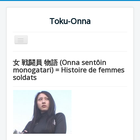
Toku-Onna
Basculer
la
navigation
Accueil
女 戦闘員 物語 (Onna sentôin
Toku-Actrices
monogatari) = Histoire de femmes
soldats
Toku-Critiques
Séries
Films
COSAA
Dessins
Artiste Asperger