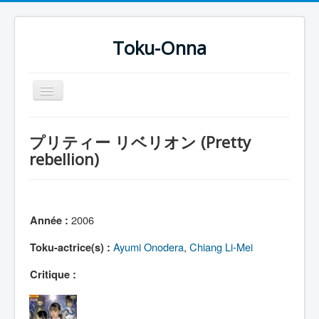
Toku-Onna
Basculer
la
navigation
Accueil
プリティー リベリオン (Pretty
Toku-Actrices
rebellion)
Toku-Critiques
Séries
2006
Année :
Films
Ayumi Onodera
,
Chiang Li-Mei
Toku-actrice(s) :
COSAA
Dessins
Critique :
Artiste Asperger