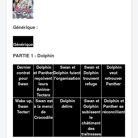
Lexique
Générique :
Générique
PARTIE 1 - Dolphin
Dernier
Dolphin
Swan et
Swan et
Dolphin
contrat
et Panther
Dolphin fuient
Dolphin
veut
pour
reçoivent
l'organisation
trouvent
retrouver
Swan
leurs
refuge
Panther
Anima-
Tectars
Wake up,
Swan est
Dolphin
Swan et
Dolphin et
Swan
à la merci
délire
Dolphin
Panther se
Tectar!
de
subissent
réconcilient
Crocodile
le
châtiment
des
traîtresses