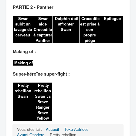
PARTIE 2 - Panther
Swan
Swan
Dolphin doit
Crocodile
Epilogue
subit un
aide
affronter
est prise à
lavage de
Crocodile
Swan
son
cerveau
à capturer
propre
Panther
piège
Making of :
Making of
Super-héroïne super-fight :
Pretty
Pretty
rebellion
rebellion
Swan
Swan vs
Brave
Ranger
Brave
Yellow
Vous êtes ici :
Accueil
Toku-Actrices
Ayumi Onodera
Pretty rebellion