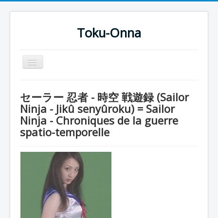
Toku-Onna
Basculer
la
navigation
Accueil
セーラー 忍者 - 時空 戦遊録 (Sailor
Toku-Actrices
Ninja - Jikû senyûroku) = Sailor
Ninja - Chroniques de la guerre
Toku-Critiques
spatio-temporelle
Séries
Films
COSAA
Dessins
Artiste Asperger