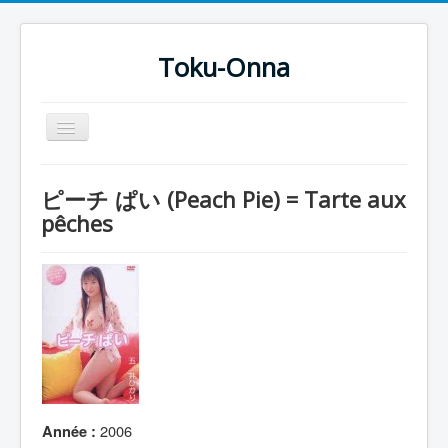
Toku-Onna
Basculer
la
navigation
Accueil
ピーチ ぱい (Peach Pie) = Tarte aux
Toku-Actrices
pêches
Toku-Critiques
Séries
Films
COSAA
Dessins
Artiste Asperger
2006
Année :