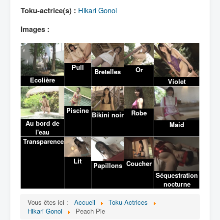
Lexique
Hikari Gonoi
Toku-actrice(s) :
Images :
Pull
Or
Bretelles
Ecolière
Violet
Piscine
Robe
Bikini noir
Au bord de
Maid
l'eau
Transparence
Lit
Coucher
Papillons
Séquestration
nocturne
Vous êtes ici :
Accueil
Toku-Actrices
Hikari Gonoi
Peach Pie