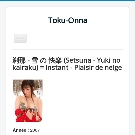
Toku-Onna
Basculer
la
navigation
Accueil
刹那 - 雪 の 快楽 (Setsuna - Yuki no
Toku-Actrices
kairaku) = Instant - Plaisir de neige
Toku-Critiques
Séries
Films
COSAA
Dessins
Artiste Asperger
2007
Année :