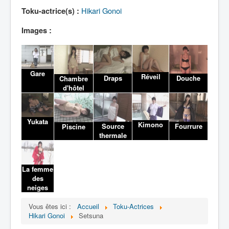
Lexique
Hikari Gonoi
Toku-actrice(s) :
Images :
Gare
Réveil
Draps
Douche
Chambre
d'hôtel
Yukata
Kimono
Source
Fourrure
Piscine
thermale
La femme
des
neiges
Vous êtes ici :
Accueil
Toku-Actrices
Hikari Gonoi
Setsuna