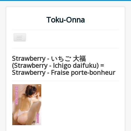
Toku-Onna
Basculer
la
navigation
Accueil
Strawberry - いちご 大福
Toku-Actrices
(Strawberry - Ichigo daifuku) =
Strawberry - Fraise porte-bonheur
Toku-Critiques
Séries
Films
COSAA
Dessins
Artiste Asperger