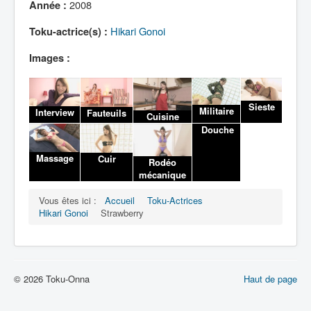
Lexique
2008
Année :
Hikari Gonoi
Toku-actrice(s) :
Images :
Sieste
Militaire
Interview
Fauteuils
Cuisine
Douche
Massage
Cuir
Rodéo
mécanique
Vous êtes ici :
Accueil
Toku-Actrices
Hikari Gonoi
Strawberry
© 2026 Toku-Onna
Haut de page