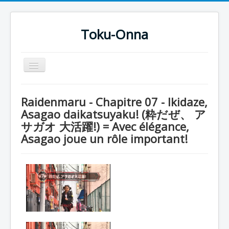
Toku-Onna
Basculer
la
navigation
Accueil
Raidenmaru - Chapitre 07 - Ikidaze,
Toku-Actrices
Asagao daikatsuyaku! (粋だぜ、 ア
サガオ 大活躍!) = Avec élégance,
Toku-Critiques
Asagao joue un rôle important!
Séries
Films
COSAA
Dessins
Artiste Asperger