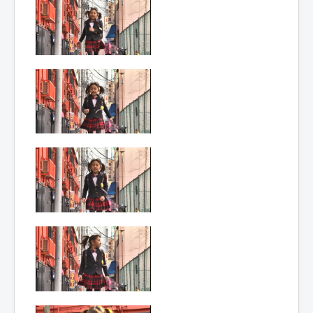
Lexique
Dengeki!! Raidenmaru (電撃!! ラ
イデンマル) = Électrochoc!!
Raidenmaru
Année :
2015
Toku-actrice(s) :
Kasumi Tsuji
Nombre d'image(s) :
300