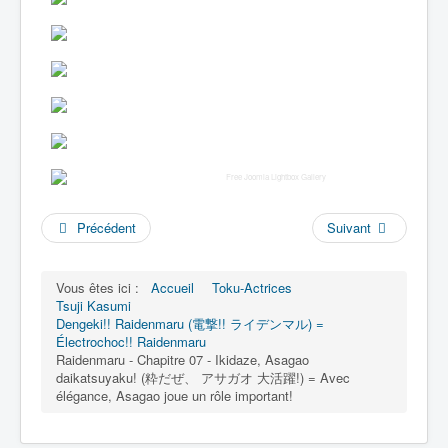
Free Joomla Lightbox Gallery
Précédent
Suivant
Vous êtes ici :
Accueil
Toku-Actrices
Tsuji Kasumi
Dengeki!! Raidenmaru (電撃!! ライデンマル) =
Électrochoc!! Raidenmaru
Raidenmaru - Chapitre 07 - Ikidaze, Asagao
daikatsuyaku! (粋だぜ、 アサガオ 大活躍!) = Avec
élégance, Asagao joue un rôle important!