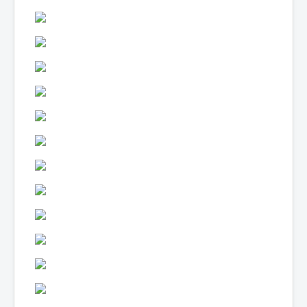
Lexique
Hôjin Yatsurugi 5 (鳳神 ヤツル
ギ 5) = Dieu phénix Yatsurugi
5
Année :
2015
Toku-actrice(s) :
Kasumi Tsuji
Nombre d'image(s) :
370