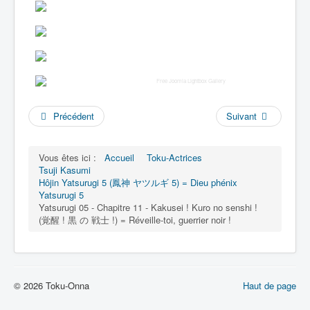
Free Joomla Lightbox Gallery
Précédent
Suivant
Vous êtes ici :
Accueil
Toku-Actrices
Tsuji Kasumi
Hôjin Yatsurugi 5 (鳳神 ヤツルギ 5) = Dieu phénix
Yatsurugi 5
Yatsurugi 05 - Chapitre 11 - Kakusei ! Kuro no senshi !
(覚醒 ! 黒 の 戦士 !) = Réveille-toi, guerrier noir !
© 2026 Toku-Onna
Haut de page