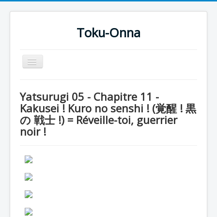
Toku-Onna
Basculer
la
navigation
Accueil
Yatsurugi 05 - Chapitre 11 -
Toku-Actrices
Kakusei ! Kuro no senshi ! (覚醒 ! 黒
の 戦士 !) = Réveille-toi, guerrier
Toku-Critiques
noir !
Séries
Films
COSAA
Dessins
Artiste Asperger