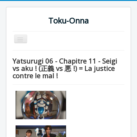
Toku-Onna
Basculer
la
navigation
Accueil
Yatsurugi 06 - Chapitre 11 - Seigi
Toku-Actrices
vs aku ! (正義 vs 悪 !) = La justice
contre le mal !
Toku-Critiques
Séries
Films
COSAA
Dessins
Artiste Asperger