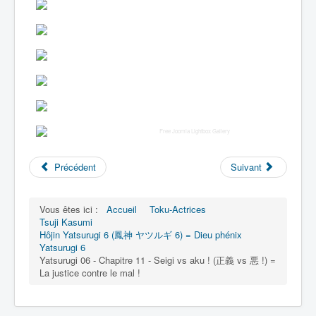
Free Joomla Lightbox Gallery
Précédent
Suivant
Vous êtes ici :
Accueil
Toku-Actrices
Tsuji Kasumi
Hôjin Yatsurugi 6 (鳳神 ヤツルギ 6) = Dieu phénix
Yatsurugi 6
Yatsurugi 06 - Chapitre 11 - Seigi vs aku ! (正義 vs 悪 !) =
La justice contre le mal !