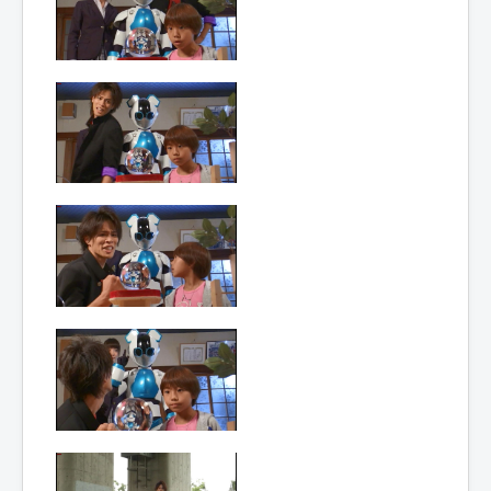
Lexique
Hôjin
Yatsurugi
6 (鳳神 ヤ
ツルギ 6)
= Dieu
phénix
Yatsurugi
6
Année :
2016
Toku-actrice(s) :
Kasumi Tsuji
Nombre d'image(s) :
765