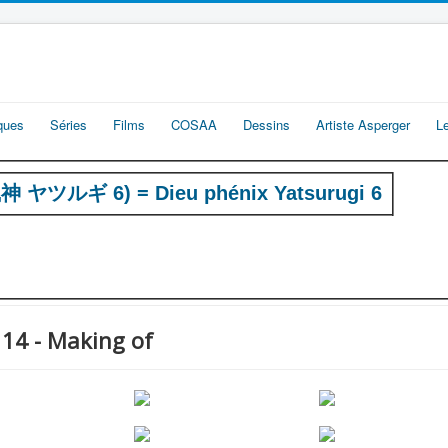
iques
Séries
Films
COSAA
Dessins
Artiste Asperger
L
(鳳神 ヤツルギ 6) = Dieu phénix Yatsurugi 6
 14 - Making of