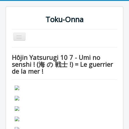
Toku-Onna
Basculer
la
navigation
Accueil
Hôjin Yatsurugi 10 7 - Umi no
Toku-Actrices
senshi ! (海 の 戦士 !) = Le guerrier
de la mer !
Toku-Critiques
Séries
Films
COSAA
Dessins
Artiste Asperger