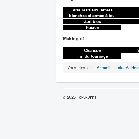
Arts martiaux, armes
blanches et armes à feu
Zombies
Fusion
Making of :
Chanson
S
Fin du tournage
Vous êtes ici :
Accueil
Toku-Actrice
© 2026 Toku-Onna