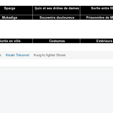
Sparga
Ijuin et ses drôles de dames
Sortie entre fi
Mukadiga
Souvenirs douloureux
Prisonnière de 
ortie en ville
Costumes
Extérieurs
s
Kisaki Tokumori
Kung-fu fighter Shurei