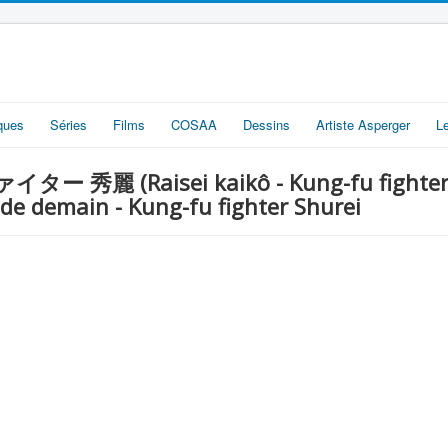
iques
Séries
Films
COSAA
Dessins
Artiste Asperger
L
秀麗 (Raisei kaikô - Kung-fu fighter S
de demain - Kung-fu fighter Shurei