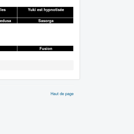
lles
Yuki est hypnotisée
Medusa
Sasorga
Fusion
Haut de page