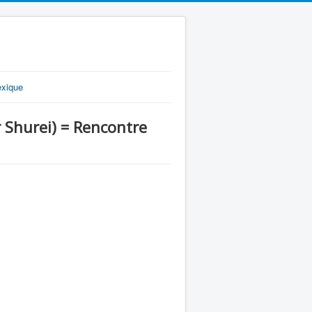
exique
hurei) = Rencontre