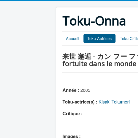
Toku-Onna
Accueil
Toku-Actrices
Toku-Crit
来世 邂逅 - カン フー ファイター 
fortuite dans le monde 
2005
Année :
Kisaki Tokumori
Toku-actrice(s) :
Critique :
Images :