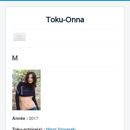
Toku-Onna
Basculer
la
navigation
Accueil
M
Toku-Actrices
Toku-Critiques
Séries
Films
COSAA
Dessins
2017
Année :
Artiste Asperger
Mami Yamasaki
Toku-actrice(s) :