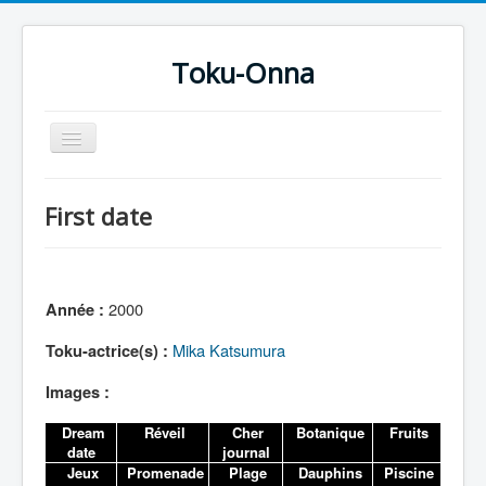
Toku-Onna
Basculer
la
navigation
Accueil
First date
Toku-Actrices
Toku-Critiques
Séries
2000
Année :
Films
Mika Katsumura
Toku-actrice(s) :
COSAA
Images :
Dessins
Dream
Réveil
Cher
Botanique
Fruits
Artiste Asperger
date
journal
Jeux
Promenade
Plage
Dauphins
Piscine