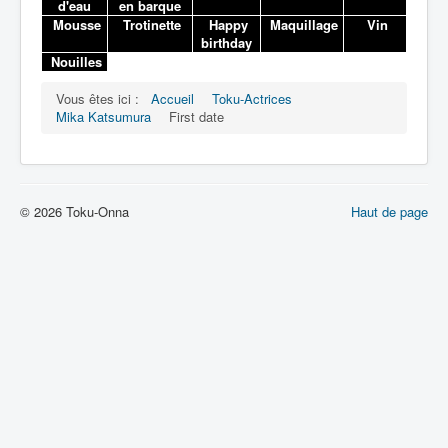
Lexique
d'eau
en barque
Mousse
Trotinette
Happy
Maquillage
Vin
birthday
Nouilles
Vous êtes ici :
Accueil
Toku-Actrices
Mika Katsumura
First date
© 2026 Toku-Onna
Haut de page