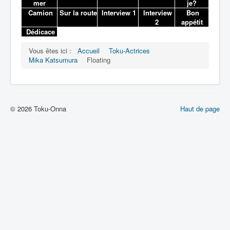
Lexique
mer
je?
Camion
Sur la route
Interview 1
Interview
Bon
2
appétit
Dédicace
Vous êtes ici :
Accueil
Toku-Actrices
Mika Katsumura
Floating
© 2026 Toku-Onna
Haut de page