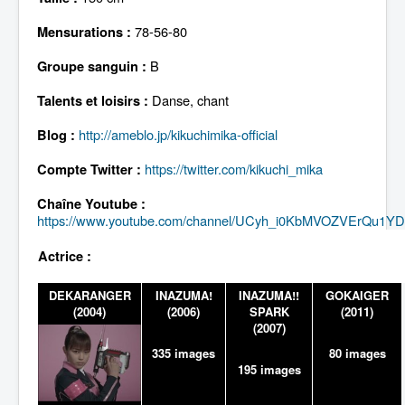
Lexique
78-56-80
Mensurations :
B
Groupe sanguin :
Danse, chant
Talents et loisirs :
http://ameblo.jp/kikuchimika-official
Blog :
https://twitter.com/kikuchi_mika
Compte Twitter :
Chaîne Youtube :
https://www.youtube.com/channel/UCyh_i0KbMVOZVErQu1Y
Actrice :
DEKARANGER
INAZUMA!
INAZUMA!!
GOKAIGER
(2004)
(2006)
SPARK
(2011)
(2007)
335 images
80 images
195 images