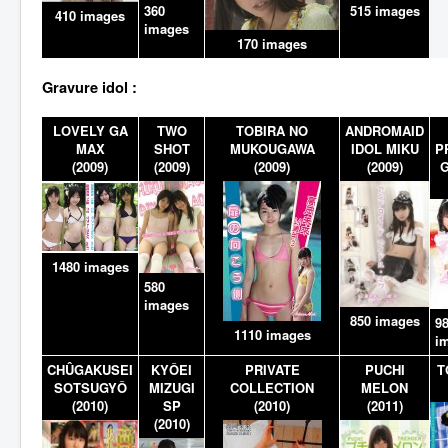
515 images
360
410 images
images
170 images
Gravure idol :
LOVELY GA
TWO
TOBIRA NO
ANDROMAID
MAX
SHOT
MUKOUGAWA
IDOL MIKU
P
(2009)
(2009)
(2009)
(2009)
G
1480 images
580
images
850 images
9
1110 images
i
CHÛGAKUSEI
KYÔEI
PRIVATE
PUCHI
T
SOTSUGYÔ
MIZUGI
COLLECTION
MELON
(2010)
SP
(2010)
(2011)
(2010)