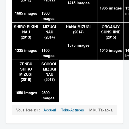
1415 images
1985 images
1
1685 images
1360
i
images
SHIRO BIKINI
MIZUGI
HANA MIZUGI
ORGANJY
NAU
NAU
(2014)
SUNSHINE
(2013)
(2014)
(2015)
1575 images
1335 images
1100
1045 images
1
images
i
ZENBU
SCHOOL
SHIRO
MIZUGI
MIZUGI
NAU
(2016)
(2017)
1650 images
2300
images
Vous êtes ici :
Accueil
Toku-Actrices
Miku Takaoka