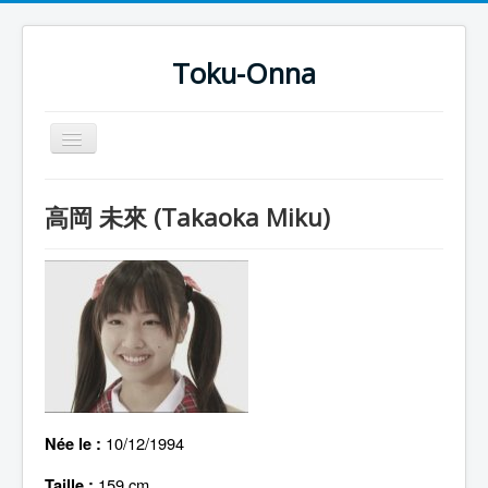
Toku-Onna
Basculer
la
navigation
Accueil
高岡 未來 (Takaoka Miku)
Toku-Actrices
Toku-Critiques
Séries
Films
COSAA
Dessins
10/12/1994
Née le :
Artiste Asperger
159 cm
Taille :