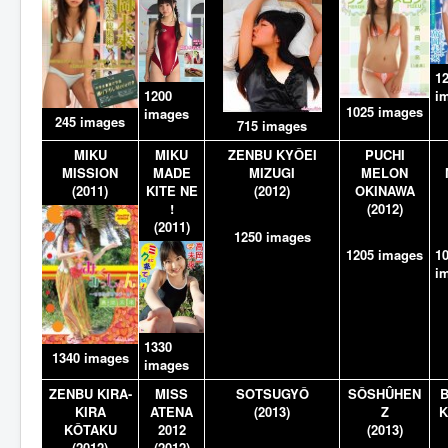
1
1200
i
1025 images
images
245 images
715 images
MIKU
MIKU
ZENBU KYÔEI
PUCHI
MISSION
MADE
MIZUGI
MELON
(2011)
KITE NE
(2012)
OKINAWA
!
(2012)
(2011)
1250 images
1205 images
1
i
1330
1340 images
images
ZENBU KIRA-
MISS
SOTSUGYÔ
SÔSHÛHEN
B
KIRA
ATENA
(2013)
Z
K
KÔTAKU
2012
(2013)
(2012)
(2012)