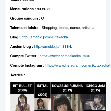
Lexique
80-56-82
Mensurations :
O
Groupe sanguin :
Shopping, tennis, danse, artisanat
Talents et loisirs :
http://ameblo.jp/miku-takaoka
Blog :
http://ameblo.jp/m111kk
Ancien blog :
https://twitter.com/takaoka_miku
Compte Twitter :
https://www.instagram.com/mikutakaoka/
Compte Instagram :
Actrice :
BIT BULLET
INITIAL
KOWASUGIRUBANA
ICHIGO JAM
(2008)
F
(2013)
(2015)
(2009)