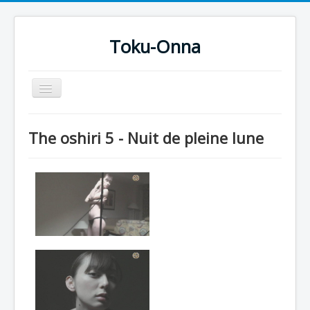
Toku-Onna
Basculer
la
navigation
Accueil
The oshiri 5 - Nuit de pleine lune
Toku-Actrices
Toku-Critiques
Séries
Films
COSAA
Dessins
Artiste Asperger