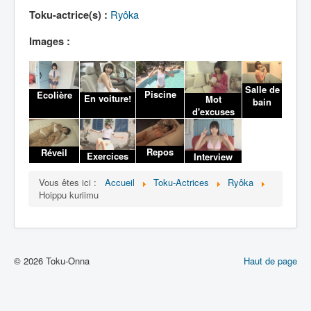
Lexique
Ryôka
Toku-actrice(s) :
Images :
Salle de
Piscine
Ecolière
En voiture!
Mot
bain
d'excuses
Repos
Réveil
Exercices
Interview
Vous êtes ici :
Accueil
Toku-Actrices
Ryôka
Hoippu kuriimu
© 2026 Toku-Onna
Haut de page