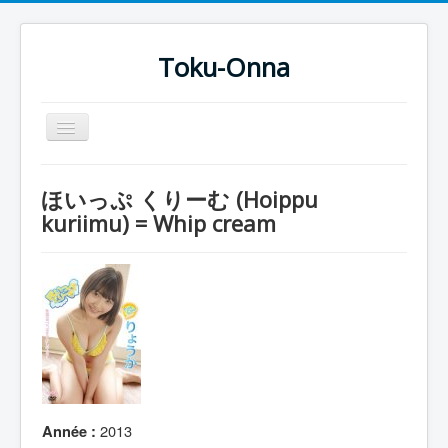
Toku-Onna
Basculer
la
navigation
Accueil
ほいっぷ くりーむ (Hoippu
Toku-Actrices
kuriimu) = Whip cream
Toku-Critiques
Séries
Films
COSAA
Dessins
Artiste Asperger
2013
Année :