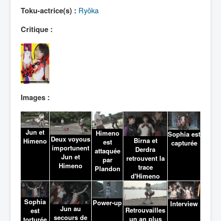
Lexique
Ryôka
Toku-actrice(s) :
Critique :
Images :
Jun et
Himeno
Sophia est
Deux voyous
Birna et
Himeno
est
capturée
importunent
Derdra
attaquée
Jun et
retrouvent la
par
Himeno
trace
Plandon
d'Himeno
Sophia
Power-up
Interview
Jun au
Retrouvailles
est
secours de
un an plus
torturée