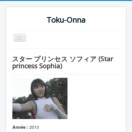
Toku-Onna
Basculer
la
navigation
Accueil
スター プリンセス ソフィア (Star
Toku-Actrices
princess Sophia)
Toku-Critiques
Séries
Films
COSAA
Dessins
Artiste Asperger
2013
Année :