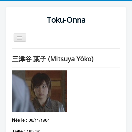
Toku-Onna
Basculer
la
navigation
Accueil
三津谷 葉子 (Mitsuya Yôko)
Toku-Actrices
Toku-Critiques
Séries
Films
COSAA
Dessins
08/11/1984
Née le :
Artiste Asperger
165 cm
Taille :