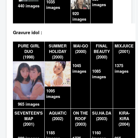
1035
images
440 images
images
920
images
Gravure idol :
PURE GIRL
SUMMER
MAI-GO
FINAL
MIXJUICE
DUO
HOLIDAY
(2000)
BEAUTY
(2001)
(1998)
(2000)
(2000)
1045
1375
images
1085
images
images
1095
images
965 images
SEVENTEEN'S
AQUATIC
ON THE
SU.HA.DA
KIRA-
MAP
(2002)
ROOF
(2003)
KIRA
(2001)
(2003)
(2004)
1185
1160