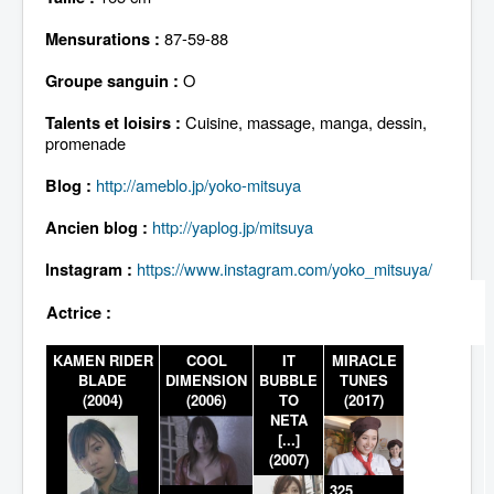
Lexique
87-59-88
Mensurations :
O
Groupe sanguin :
Cuisine, massage, manga, dessin,
Talents et loisirs :
promenade
http://ameblo.jp/yoko-mitsuya
Blog :
http://yaplog.jp/mitsuya
Ancien blog :
https://www.instagram.com/yoko_mitsuya/
Instagram :
Actrice :
KAMEN RIDER
COOL
IT
MIRACLE
BLADE
DIMENSION
BUBBLE
TUNES
(2004)
(2006)
TO
(2017)
NETA
[...]
(2007)
325