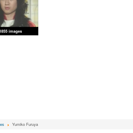
1855 images
ces
Yumiko Furuya