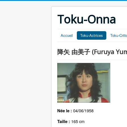
Toku-Onna
Accueil
Toku-Actrices
Toku-Crit
降矢 由美子 (Furuya Yum
04/06/1958
Née le :
165 cm
Taille :