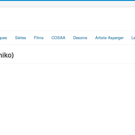
iques
Séries
Films
COSAA
Dessins
Artiste Asperger
L
iko)