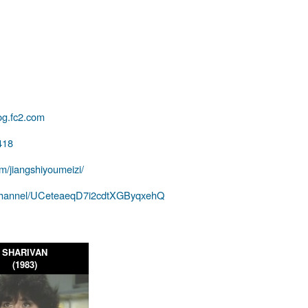
og.fc2.com
418
m/jiangshiyoumeizi/
/channel/UCeteaeqD7i2cdtXGByqxehQ
SHARIVAN
(1983)