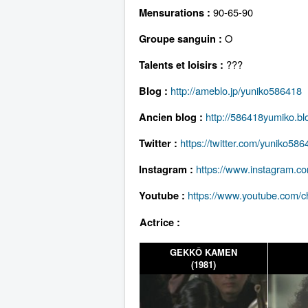
90-65-90
Mensurations :
O
Groupe sanguin :
???
Talents et loisirs :
http://ameblo.jp/yuniko586418
Blog :
http://586418yumiko.bl
Ancien blog :
https://twitter.com/yuniko586
Twitter :
https://www.instagram.co
Instagram :
https://www.youtube.com
Youtube :
Actrice :
GEKKÔ KAMEN
(1981)