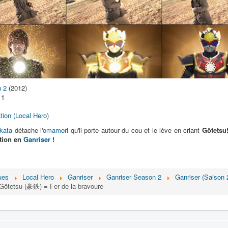
n 2
(2012)
 1
tion (Local Hero)
kata
détache l'
omamori
qu'il porte autour du cou et le lève en criant
Gôtetsu
ation en
Ganriser
!
ues
Local Hero
Ganriser
Ganriser Season 2
Ganriser (Saison 
Gôtetsu (豪鉄) = Fer de la bravoure