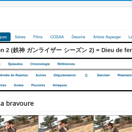
iques
Séries
Films
COSAA
Dessins
Artiste Asperger
L
ason 2 (鉄神 ガンライザー シーズン 2) = Dieu de fer G
x
Épisodes
Chronologie
Références
_
_
e Armée de Rasetsu
Autres
Déguisements
[]
Ganriser
Riasmari
ires
Armes
Pouvoirs
Attaques
la bravoure