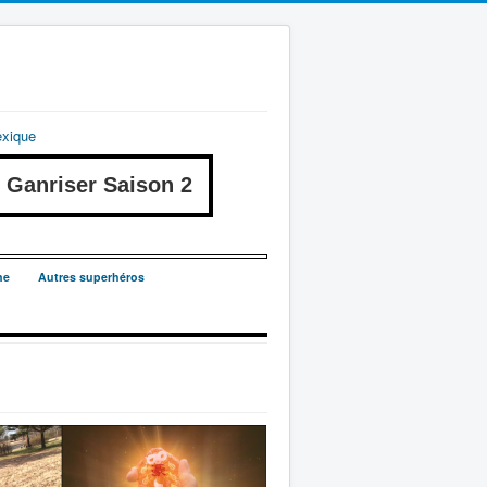
exique
anriser Saison 2
ne
Autres superhéros