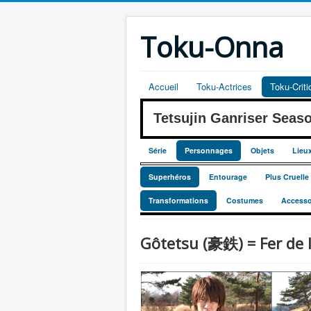
Toku-Onna
Accueil
Toku-Actrices
Toku-Crit
Tetsujin Ganriser Se
Série
Personnages
Objets
Lieu
Superhéros
Entourage
Plus Cruell
Transformations
Costumes
Accesso
Gôtetsu (豪鉄) = Fer de 