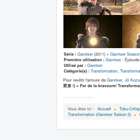
Série :
Ganriser
(2011) +
Ganriser Seaso
Première utilisation :
Ganriser
- Épisode
Utilisé par :
Ganriser
Catégorie(s) :
Transformation
,
Transforma
Pour revêtir l'armure de
Ganriser
,
Jô Kozu
変身 !) = Fer de la bravoure! Transform
Free Joomla Lightbox Gallery
Vous êtes ici :
Accueil
Toku-Critiq
Transformation (Ganriser Saison 2)