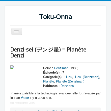
Toku-Onna
Basculer
la
navigation
Accueil
Denzi-sei (デンジ星) = Planète
Toku-Actrices
Denzi
Toku-Critiques
Série :
Denziman
(1980)
Séries
Épisode(s) :
7
Catégorie(s) :
Lieu
,
Lieu (Denziman)
,
Films
Planète
,
Planète (Denziman)
Habitants :
Denziens
COSAA
Planète paisible à la technologie avancée, elle fut ravagée par
Dessins
le clan
Vader
il y a 3000 ans.
Artiste Asperger
Free Joomla Lightbox Gallery