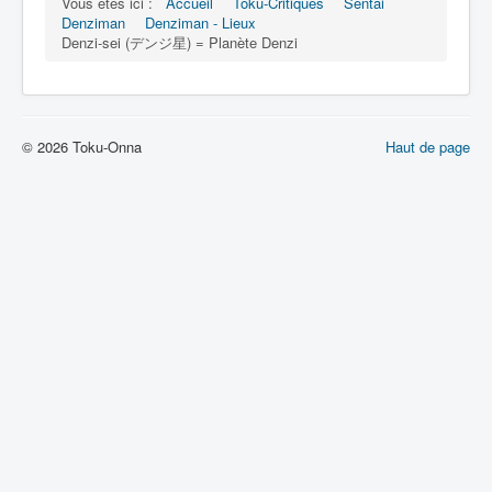
Lexique
Vous êtes ici :
Accueil
Toku-Critiques
Sentai
Denziman
Denziman - Lieux
Denzi-sei (デンジ星) = Planète Denzi
Denshi sentai Denziman (電子 戦
隊 デンジマン) = Escadron
électronique Denziman
© 2026 Toku-Onna
Haut de page
Série
Personnages
Mechas
Objets
Lieux
Épisodes
Chronologie
Références
Fanservice
Tous