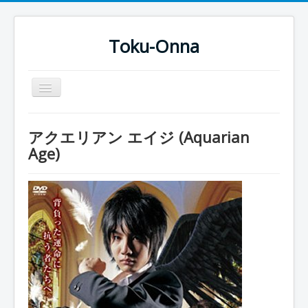
Toku-Onna
Basculer
la
navigation
Accueil
アクエリアン エイジ (Aquarian
Toku-Actrices
Age)
Toku-Critiques
Séries
Films
COSAA
Dessins
Artiste Asperger