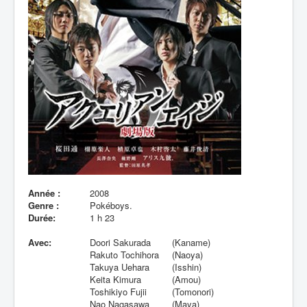
Lexique
Année :
2008
Genre :
Pokéboys.
Durée:
1 h 23
Avec:
Doori Sakurada
(Kaname)
Rakuto Tochihora
(Naoya)
Takuya Uehara
(Isshin)
Keita Kimura
(Amou)
Toshikiyo Fujii
(Tomonori)
Nao Nagasawa
(Maya)