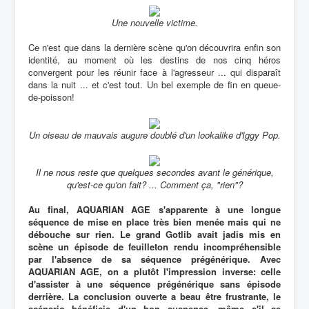
Une nouvelle victime.
Ce n'est que dans la dernière scène qu'on découvrira enfin son
identité, au moment où les destins de nos cinq héros
convergent pour les réunir face à l'agresseur ... qui disparaît
dans la nuit ... et c'est tout. Un bel exemple de fin en queue-
de-poisson!
Un oiseau de mauvais augure doublé d'un lookalike d'Iggy Pop.
Il ne nous reste que quelques secondes avant le générique,
qu'est-ce qu'on fait? ... Comment ça, "rien"?
Au final, AQUARIAN AGE s'apparente à une longue
séquence de mise en place très bien menée mais qui ne
débouche sur rien. Le grand Gotlib avait jadis mis en
scène un épisode de feuilleton rendu incompréhensible
par l'absence de sa séquence prégénérique. Avec
AQUARIAN AGE, on a plutôt l'impression inverse: celle
d'assister à une séquence prégénérique sans épisode
derrière. La conclusion ouverte a beau être frustrante, le
scénario bénéficie d'un bon suspense, même s'il se