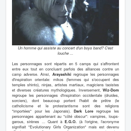
Un homme qui assiste au concert d'un boys band? C'est
louche ...
Les personnages sont répartis en 5 camps qui s'affrontent
entre eux tout en concluant parfois des alliances contre un
camp adverse. Ainsi,
Arayashiki
regroupe les personnages
d'inspiration orientale: mikos (femmes qui s'occupent des
temples shinto), ninjas, artistes martiaux, magiciens taoistes
et diverses créatures mythologiques. Inversement,
Wiz-Dom
regroupe les personnages d'inspiration occidentale (druides,
sorciers), dont beaucoup portent l'habit de prêtre (le
catholicisme et le protestantisme sont des religions
"importées" pour les Japonais).
Dark Lore
regroupe les
personnages appartenant au "côté obscur": vampires, loups-
garous, sirènes ... Quant à
E.G.O.
(à l'origine, l'acronyme
signifiait "Evolutionary Girls Organization" mais est devenu