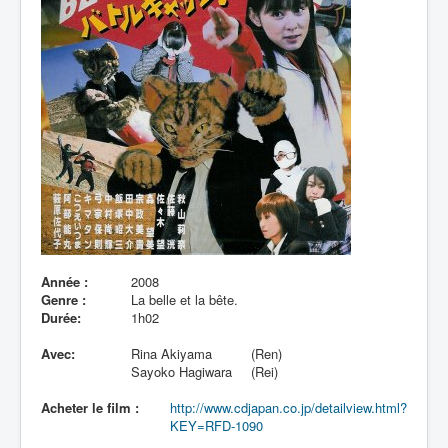
Lexique
Année :
2008
Genre :
La belle et la bête.
Durée:
1h02
Avec:
Rina Akiyama
(Ren)
Sayoko Hagiwara
(Rei)
Acheter le film :
http://www.cdjapan.co.jp/detailview.html?
KEY=RFD-1090