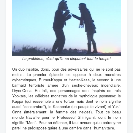
Le problème, c'est qu'ils se disputent tout le temps!
Un duo insolite, donc, pour des adversaires qui ne le sont pas
moins. Le premier épisode les oppose à deux monstres
cybernétiques, Burner-Kappa et Heater-Kasa, le second à une
barmaid terroriste armée d'un sèche-cheveux incendiaire,
Dryer-Onna. En fait, ces personnages sont inspirés de trois
Yookais, les célèbres monstres de la mythologie japonaise: le
Kappa (qui ressemble à une tortue mais dont le nom signifie
aussi "concombre"), le Kasabake (un parapluie vivant) et Yuki-
Onna (littéralement: la femme des neiges). Tout ce beau
monde travaille pour le Professeur Shinigami, dont le nom
signifie "Mort". Pour sa défense, il faut avouer qu'un patronyme
pareil ne prédispose guère à une carrière dans l'humanitaire.