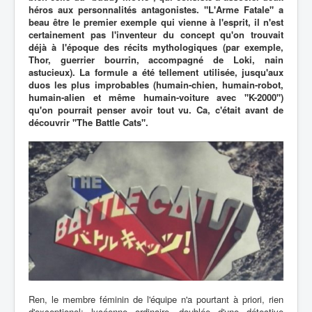
héros aux personnalités antagonistes. "L'Arme Fatale" a
beau être le premier exemple qui vienne à l'esprit, il n'est
certainement pas l'inventeur du concept qu'on trouvait
déjà à l'époque des récits mythologiques (par exemple,
Thor, guerrier bourrin, accompagné de Loki, nain
astucieux). La formule a été tellement utilisée, jusqu'aux
duos les plus improbables (humain-chien, humain-robot,
humain-alien et même humain-voiture avec "K-2000")
qu'on pourrait penser avoir tout vu. Ca, c'était avant de
découvrir "The Battle Cats".
Ren, le membre féminin de l'équipe n'a pourtant à priori, rien
d'exceptionel: lycéenne ordinaire, doublée d'une détective