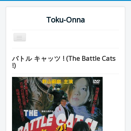
Toku-Onna
Basculer
la
navigation
Accueil
バトル キャッツ ! (The Battle Cats
Toku-Actrices
!)
Toku-Critiques
Séries
Films
COSAA
Dessins
Artiste Asperger