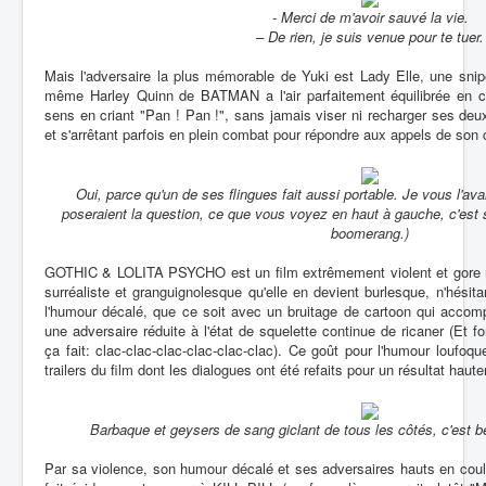
- Merci de m'avoir sauvé la vie.
– De rien, je suis venue pour te tuer.
Mais l'adversaire la plus mémorable de Yuki est Lady Elle, une snip
même Harley Quinn de BATMAN a l'air parfaitement équilibrée en co
sens en criant "Pan ! Pan !", sans jamais viser ni recharger ses de
et s'arrêtant parfois en plein combat pour répondre aux appels de son 
Oui, parce qu'un de ses flingues fait aussi portable. Je vous l'av
poseraient la question, ce que vous voyez en haut à gauche, c'est
boomerang.)
GOTHIC & LOLITA PSYCHO est un film extrêmement violent et gore ma
surréaliste et granguignolesque qu'elle en devient burlesque, n'hésita
l'humour décalé, que ce soit avec un bruitage de cartoon qui acco
une adversaire réduite à l'état de squelette continue de ricaner (Et f
ça fait: clac-clac-clac-clac-clac-clac). Ce goût pour l'humour loufoq
trailers du film dont les dialogues ont été refaits pour un résultat hau
Barbaque et geysers de sang giclant de tous les côtés, c'est
Par sa violence, son humour décalé et ses adversaires hauts en 