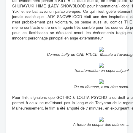
fait évidemment penser à KILL BILL (sauf que là, ce serait plutôt "
SHURAYUKI HIME (LADY SNOWBLOOD pour l'international) dont l'
Yuki et se bat avec un parapluie-épée. Ce qui n'est guère étonnant
jamais caché que LADY SNOWBLOOD était une des inspirations de
n'est probablement pas volontaire, on pense aussi au comics THE 
même contraste entre une imagerie très sombre pour les scènes du p
pour les flashbacks se déroulant avant les événements tragiques q
innocent personnage principal en ange exterminateur.
Comme Luffy de ONE PIECE, Masato a l'avantage 
Transformation en super-saiyan!
Ou en démone, c'est bien aussi.
Pour finir, signalons que GOTHIC & LOLITA PSYCHO a eu droit à u
permet à ceux ne maîtrisant pas la langue de Toriyama de le regarde
Malheureusement, le film a été amputé de 7 minutes, en expurgeant l
A force de couper des scènes ...