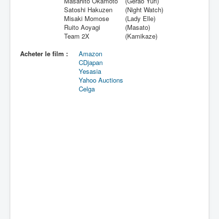
Masahito Okamoto
(Gerao Yuri)
Satoshi Hakuzen
(Night Watch)
Misaki Momose
(Lady Elle)
Ruito Aoyagi
(Masato)
Team 2X
(Kamikaze)
Acheter le film :
Amazon
CDjapan
Yesasia
Yahoo Auctions
Celga