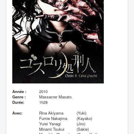
Lexique
Année :
2010
Genre :
Massacrer Masato.
Durée:
1h28
Avec:
Rina Akiyama
(Yuki)
Fumie Nakajima
(Kayako)
Yurei Yanagi
(Jiro)
Minami Tsukui
(Sakie)