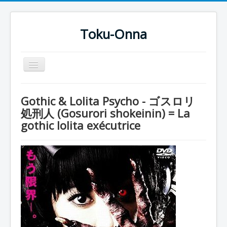
Toku-Onna
Basculer
la
navigation
Accueil
Gothic & Lolita Psycho - ゴスロリ
Toku-Actrices
処刑人 (Gosurori shokeinin) = La
gothic lolita exécutrice
Toku-Critiques
Séries
Films
COSAA
Dessins
Artiste Asperger