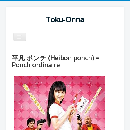
Toku-Onna
Basculer
la
navigation
Accueil
平凡 ポンチ (Heibon ponch) =
Toku-Actrices
Ponch ordinaire
Toku-Critiques
Séries
Films
COSAA
Dessins
Artiste Asperger