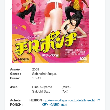
Lexique
>
Année :
2008
Genre :
Schizofrénétique.
Durée:
1 h 41
Avec:
Rina Akiyama
(Mika)
Sakichi Sato
(Aki)
Acheter HEIBON
http://www.cdjapan.co.jp/detailview.html?
PONCH :
KEY=GNBD-1528