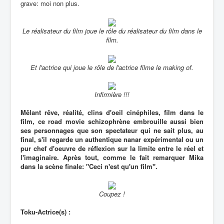
grave: moi non plus.
Le réalisateur du film joue le rôle du réalisateur du film dans le
film.
Et l'actrice qui joue le rôle de l'actrice filme le making of.
Infirmière !!!
Mêlant rêve, réalité, clins d'oeil cinéphiles, film dans le
film, ce road movie schizophrène embrouille aussi bien
ses personnages que son spectateur qui ne sait plus, au
final, s'il regarde un authentique nanar expérimental ou un
pur chef d'oeuvre de réflexion sur la limite entre le réel et
l'imaginaire. Après tout, comme le fait remarquer Mika
dans la scène finale: "Ceci n'est qu'un film".
Coupez !
Toku-Actrice(s) :