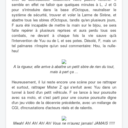
semble en effet ne falloir que quelques minutes à L, J et G
pour s'introduire dans la base d'Octopus, neutraliser le
système de sécurité, trouver et voler la Larme de Sirène, et
abattre tous les sbires d'Octopus, tandis qu'en plusieurs jours,
F aura été incapable de mettre la main sur le bijou, se sera
faite repérer à plusieurs reprises et aura perdu tous ses
combats, ne devant à chaque fois la vie sauve qu'à
l'intervention de Yuu ou de L et ses potes. Désolé, F, mais un
tel palmares n'inspire qu'un seul commentaire: Hou, la nulle-
heu!
A la rigueur, elle arrive à abattre un petit sbire de rien du tout,
mais à part ça ...
Heureusement, il lui reste encore une scène pour se rattraper
et surtout, rattraper Mister Z qui s'enfuit avec Yuu dans un
tunnel à bord d'un petit véhicule. F se lance à leur poursuite
avec sa moto, et c'est parti pour une course poursuite digne
d'un jeu vidéo de la décennie précédente, avec un mélange de
CGI, d'incrustations d'acteurs réels et de ralentis.
Mwah! Ah! Ah! Ah! Ah! Vous ne m'aurez jamais! JAMAIS !!!!!