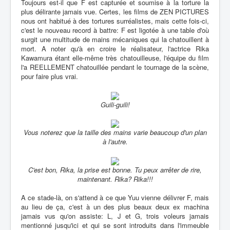
Toujours est-il que F est capturée et soumise à la torture la
plus délirante jamais vue. Certes, les films de ZEN PICTURES
nous ont habitué à des tortures surréalistes, mais cette fois-ci,
c'est le nouveau record à battre: F est ligotée à une table d'où
surgit une multitude de mains mécaniques qui la chatouillent à
mort. A noter qu'à en croire le réalisateur, l'actrice Rika
Kawamura étant elle-même très chatouilleuse, l'équipe du film
l'a REELLEMENT chatouillée pendant le tournage de la scène,
pour faire plus vrai.
Guili-guili!
Vous noterez que la taille des mains varie beaucoup d'un plan
à l'autre.
C'est bon, Rika, la prise est bonne. Tu peux arrêter de rire,
maintenant. Rika? Rika!!!
A ce stade-là, on s'attend à ce que Yuu vienne délivrer F, mais
au lieu de ça, c'est à un des plus beaux deux ex machina
jamais vus qu'on assiste: L, J et G, trois voleurs jamais
mentionné jusqu'ici et qui se sont introduits dans l'immeuble