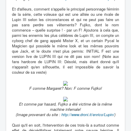
Et d'ailleurs, comment s'appelle le principal personnage féminin
de la série, cette voleuse qui est une alliée ou une rivale de
Lupin III selon les circonstances et qui ne peut pas faire un
pas sans perdre ses vêtements? Fujiko, dont le nom
commence – quelle surprise ! - par un F! Ajoutons à cela que,
parmi les ennemis les plus célèbres de Lupin III, on compte un
cyborg chef de gang appelé Mister X, et un certain Pycal le
Magicien qui possède le même look et les mêmes pouvoirs
que Jack, et le doute n'est plus permis: INITIAL F est une
version live de LUPIN III qui ne dit pas son nom! (Note aux
fans hardcore de LUPIN III: Désolé, mais étant donné qu'il
n'apparaît qu'en silhouette, il est impossible de savoir la
couleur de sa veste)
F comme Margaret? Non: F comme Fujiko!
Et comme par hasard, Fujiko a été victime de la même
machine infernale!
(Image provenant du site :
http://www.droni.it/enrico/Lupin/
)
Quoi qu'il en soit, l'intervention de ces trois-là a surtout comme
effet de décrédibiliser totalement notre pauvre héroïne. Il