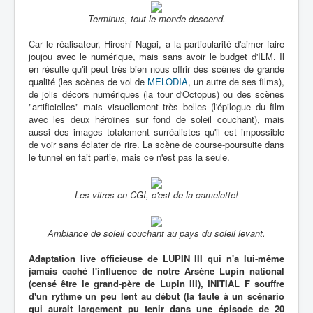
Terminus, tout le monde descend.
Car le réalisateur, Hiroshi Nagai, a la particularité d'aimer faire
joujou avec le numérique, mais sans avoir le budget d'ILM. Il
en résulte qu'il peut très bien nous offrir des scènes de grande
qualité (les scènes de vol de
MELODIA
, un autre de ses films),
de jolis décors numériques (la tour d'Octopus) ou des scènes
"artificielles" mais visuellement très belles (l'épilogue du film
avec les deux héroïnes sur fond de soleil couchant), mais
aussi des images totalement surréalistes qu'il est impossible
de voir sans éclater de rire. La scène de course-poursuite dans
le tunnel en fait partie, mais ce n'est pas la seule.
Les vitres en CGI, c'est de la camelotte!
Ambiance de soleil couchant au pays du soleil levant.
Adaptation live officieuse de LUPIN III qui n'a lui-même
jamais caché l'influence de notre Arsène Lupin national
(censé être le grand-père de Lupin III), INITIAL F souffre
d'un rythme un peu lent au début (la faute à un scénario
qui aurait largement pu tenir dans une épisode de 20