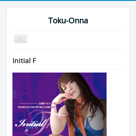
Toku-Onna
Basculer
la
navigation
Accueil
Initial F
Toku-Actrices
Toku-Critiques
Séries
Films
COSAA
Dessins
Artiste Asperger