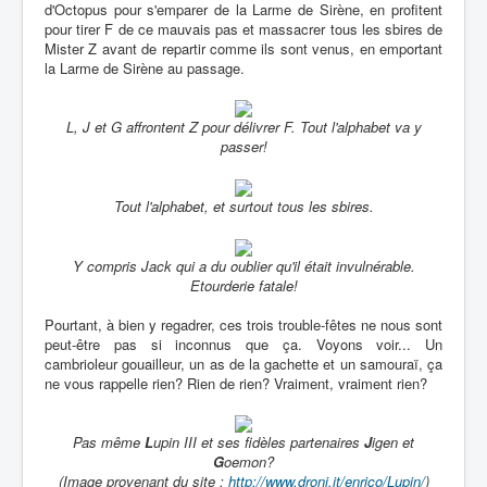
d'Octopus pour s'emparer de la Larme de Sirène, en profitent
pour tirer F de ce mauvais pas et massacrer tous les sbires de
Mister Z avant de repartir comme ils sont venus, en emportant
la Larme de Sirène au passage.
L, J et G affrontent Z pour délivrer F. Tout l'alphabet va y
passer!
Tout l'alphabet, et surtout tous les sbires.
Y compris Jack qui a du oublier qu'il était invulnérable.
Etourderie fatale!
Pourtant, à bien y regadrer, ces trois trouble-fêtes ne nous sont
peut-être pas si inconnus que ça. Voyons voir... Un
cambrioleur gouailleur, un as de la gachette et un samouraï, ça
ne vous rappelle rien? Rien de rien? Vraiment, vraiment rien?
Pas même
L
upin III et ses fidèles partenaires
J
igen et
G
oemon?
(Image provenant du site :
http://www.droni.it/enrico/Lupin/
)