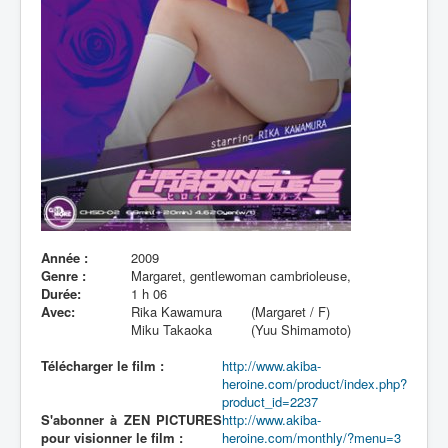
Lexique
Année :
2009
Genre :
Margaret, gentlewoman cambrioleuse,
Durée:
1 h 06
Avec:
Rika Kawamura
(Margaret / F)
Miku Takaoka
(Yuu Shimamoto)
Télécharger le film :
http://www.akiba-
heroine.com/product/index.php?
product_id=2237
S'abonner à ZEN PICTURES
http://www.akiba-
pour visionner le film :
heroine.com/monthly/?menu=3