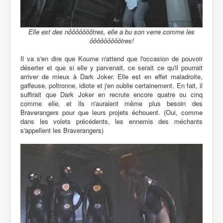
Elle est des nôôôôôôôtres, elle a bu son verre comme les
ôôôôôôôôôtres!
Il va s'en dire que Koume n'attend que l'occasion de pouvoir
déserter et que si elle y parvenait, ce serait ce qu'il pourrait
arriver de mieux à Dark Joker. Elle est en effet maladroite,
gaffeuse, poltronne, idiote et j'en oublie certainement. En fait, il
suffirait que Dark Joker en recrute encore quatre ou cinq
comme elle, et ils n'auraient même plus besoin des
Braverangers pour que leurs projets échouent. (Oui, comme
dans les volets précédents, les ennemis des méchants
s'appellent les Braverangers)