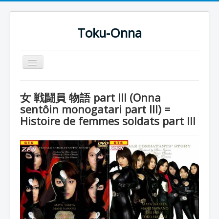
Toku-Onna
Basculer
la
navigation
Accueil
女 戦闘員 物語 part III (Onna
Toku-Actrices
sentôin monogatari part III) =
Histoire de femmes soldats part III
Toku-Critiques
Séries
Films
COSAA
Dessins
Artiste Asperger