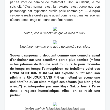
par sa voix de gamine de maternelle. Bon, au début, je me
suis dit: "C'est normal, c'est fait exprès, c'est parce que son
personnage est hypnotisé qu'elle parle comme ça" ... Jusqu'à
ce que je réalise qu'elle parle aussi comme ça dans les scènes
où son personnage est dans son état normal.
Notez, elle a l'air éveillé qui va avec la voix.
Une façon comme une autre de prendre son pied.
Souvant surprenant, débutant comme une comédie avant
d'enchaîner sur une deuxième partie plus sombre (même
si les pitreries de Koume sont toujours là pour détendre
de temps en temps l'atmosphère), ce troisième volet des
ONNA SENTOUIN MONOGATARI exploite plutôt bien son
pitch à la UN JOUR SANS FIN en mettant en scène une
anti-héroïne qu'on aime malgré ses défauts (ou bien grâce
à eux?) et interprétée par une Maya Sakita très à l'aise
dans le registre humoristique. Allez, on se refait une
partie?
Sortez moi de lààààààààààààààààààà !!!!!