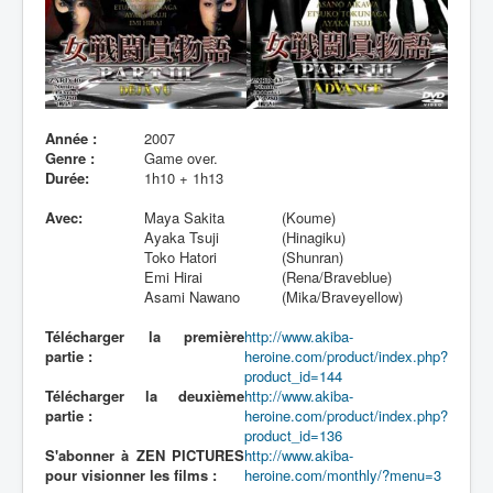
Lexique
Année :
2007
Genre :
Game over.
Durée:
1h10 + 1h13
Avec:
Maya Sakita
(Koume)
Ayaka Tsuji
(Hinagiku)
Toko Hatori
(Shunran)
Emi Hirai
(Rena/Braveblue)
Asami Nawano
(Mika/Braveyellow)
Télécharger la première
http://www.akiba-
partie :
heroine.com/product/index.php?
product_id=144
Télécharger la deuxième
http://www.akiba-
partie :
heroine.com/product/index.php?
product_id=136
S'abonner à ZEN PICTURES
http://www.akiba-
pour visionner les films :
heroine.com/monthly/?menu=3