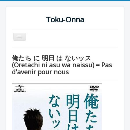
Toku-Onna
Basculer
la
navigation
Accueil
俺たち に 明日 は ないッス
Toku-Actrices
(Oretachi ni asu wa naissu) = Pas
d'avenir pour nous
Toku-Critiques
Séries
Films
COSAA
Dessins
Artiste Asperger