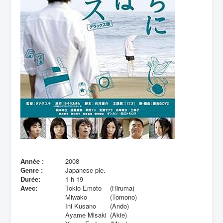
Lexique
Année :
2008
Genre :
Japanese pie.
Durée:
1 h 19
Avec:
Tokio Emoto
(Hiruma)
Miwako
(Tomono)
Ini Kusano
(Ando)
Ayame Misaki
(Akie)