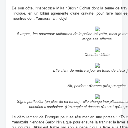
De son côté, l'inspectrice Mika "Bikini" Ochiai dont la tenue de tr
l’indique, en un bikini agrémenté d’une cravate (pour faire habillé
meurtres dont Yamaura fait l’objet.
Sympas, les nouveaux uniformes de la police tokyoïte, mais je 
range ses affaires.
Question idiote.
Elle vient de mettre à jour un trafic de vieux 
Ah, pardon : d'armes (très) usagées.
Signe particulier (en plus de sa tenue) : elle change inexplicablem
censées s'enchainer. (L'exemple ci-dessus n'en est qu'un p
Le déroulement de l’intrigue peut se résumer en une phrase : "Tout
Yamazaki n’engage Sailor Ninja que pour ensuite la trahir et la livre
qui pourra), Bikini est trahie par son supérieur qui la livre à la Oi