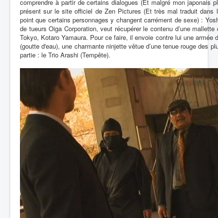
comprendre à partir de certains dialogues (Et malgré mon japonais p
présent sur le site officiel de Zen Pictures (Et très mal traduit dans 
point que certains personnages y changent carrément de sexe) : Yoshi
de tueurs Oiga Corporation, veut récupérer le contenu d’une mallette 
Tokyo, Kotaro Yamaura. Pour ce faire, il envoie contre lui une armé
(goutte d'eau), une charmante ninjette vêtue d’une tenue rouge des plu
partie : le Trio Arashi (Tempête).