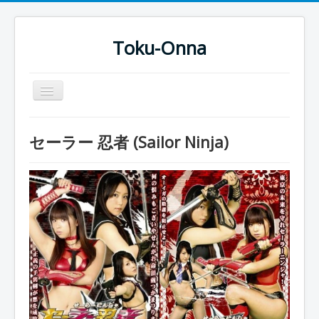
Toku-Onna
Basculer
la
navigation
Accueil
セーラー 忍者 (Sailor Ninja)
Toku-Actrices
Toku-Critiques
Séries
Films
COSAA
Dessins
Artiste Asperger