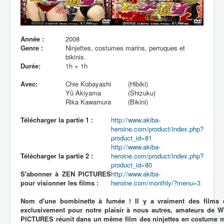
Lexique
Année :
2008
Genre :
Ninjettes, costumes marins, perruques et
bikinis.
Durée:
1h + 1h
Avec:
Chie Kobayashi
(Hibiki)
Yû Akiyama
(Shizuku)
Rika Kawamura
(Bikini)
Télécharger la partie 1 :
http://www.akiba-
heroine.com/product/index.php?
product_id=81
http://www.akiba-
Télécharger la partie 2 :
heroine.com/product/index.php?
product_id=80
S'abonner à ZEN PICTURES
http://www.akiba-
pour visionner les films :
heroine.com/monthly/?menu=3
Nom d'une bombinette à fumée ! Il y a vraiment des films 
exclusivement pour notre plaisir à nous autres, amateurs de 
PICTURES réunit dans un même film des ninjettes en costume mar