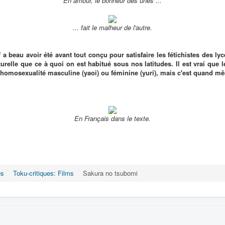
En amour, le bonheur des unes ...
... fait le malheur de l'autre.
i
a beau avoir été avant tout conçu pour satisfaire les fétichistes des lyc
urelle que ce à quoi on est habitué sous nos latitudes. Il est vrai que 
'homosexualité masculine (yaoi) ou féminine (yuri), mais c'est quand m
En Français dans le texte.
es
Toku-critiques: Films
Sakura no tsubomi