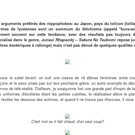
s arguments préférés des nippophobes: au Japon, pays du lolicon (loli
iformes de lycéennes sont un summum du fétichisme (appelé "bura-ser
ment souvent sur cette tendance, avec des résultats pas toujours du
cialisé dans le genre,
Junsui Rhapsody – Sakura No Tsubomi
repose ju
itres ésotériques à rallonge) mais n'est pas dénué de quelques qualités q
 sous le soleil levant: on suit une classe de 16 élèves féminines entre co
garçons et le sexe (mais pas sur leur prochaine grêve, un autre exemple du déca
me de télé-réalité. D'ailleurs, je soupçonne fort une grande part d'impro de l
s uniformes d'écolières étant les petites culottes, le réalisateur élève le pla
révéler les dessous des actrices, et quand il ne trouve pas d'excuse, il no
C'est moi ou il fait chaud, d'un seul coup?