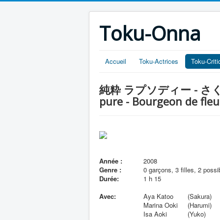
Toku-Onna
Accueil
Toku-Actrices
Toku-Crit
純粋 ラプソディー - さくら の つ
pure - Bourgeon de fleur
Année :
2008
Genre :
0 garçons, 3 filles, 2 possib
Durée:
1 h 15
Avec:
Aya Katoo
(Sakura)
Marina Ooki
(Harumi)
Isa Aoki
(Yuko)