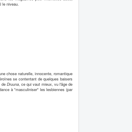
 le niveau.
 une chose naturelle, innocente, romantique
héroïnes se contentant de quelques baisers
 de
Druuna
, ce qui vaut mieux, vu l'âge de
ndance à "masculiniser" les lesbiennes (par