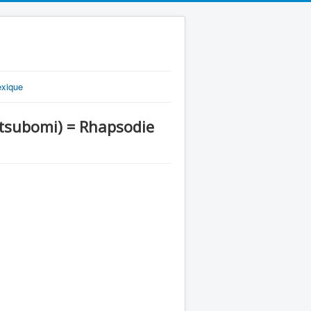
exique
ubomi) = Rhapsodie