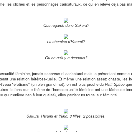
e, les clichés et les personnages caricaturaux, ce qui en relève déjà pas mal
Que regarde donc Sakura?
La chemise d'Harumi?
Ou ce qu'il y a dessous?
mosexualité féminine, jamais scabreux ni caricatural mais la présentant comme
terait une relation hétérosexuelle. Et même une relation assez chaste, les 
 Niveau "érotisme" (un bien grand mot), on est plus proche du
Petit Spirou
que
autres fictions sur le thème de l'homosexualité féminine ont une fâcheuse te
ce qui n'enlève rien à leur qualité), elles gardent ici toute leur féminité.
Sakura, Harumi et Yuko: 3 filles, 2 possiblités.