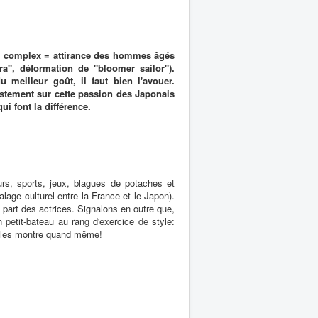
ta complex = attirance des hommes âgés
a", déformation de "bloomer sailor").
 meilleur goût, il faut bien l'avouer.
stement sur cette passion des Japonais
ui font la différence.
urs, sports, jeux, blagues de potaches et
lage culturel entre la France et le Japon).
a part des actrices. Signalons en outre que,
n petit-bateau au rang d'exercice de style:
us les montre quand même!