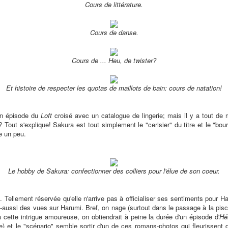
Cours de littérature.
Cours de danse.
Cours de ... Heu, de twister?
Et histoire de respecter les quotas de maillots de bain: cours de natation!
'un épisode du
Loft
croisé avec un catalogue de lingerie; mais il y a tout de 
Tout s'explique! Sakura est tout simplement le "cerisier" du titre et le "bou
he un peu.
Le hobby de Sakura: confectionner des colliers pour l'élue de son coeur.
 Tellement réservée qu'elle n'arrive pas à officialiser ses sentiments pour H
-aussi des vues sur Harumi. Bref, on nage (surtout dans le passage à la pisci
 cette intrigue amoureuse, on obtiendrait à peine la durée d'un épisode d'
Hé
ille) et le "scénario" semble sortir d'un de ces romans-photos qui fleurissen