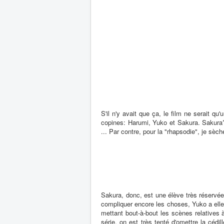
S'il n'y avait que ça, le film ne serait qu
copines: Harumi, Yuko et Sakura. Sakura? 
... Par contre, pour la "rhapsodie", je sèc
Sakura, donc, est une élève très réservée.
compliquer encore les choses, Yuko a elle
mettant bout-à-bout les scènes relatives à
série, on est très tenté d'omettre la céd