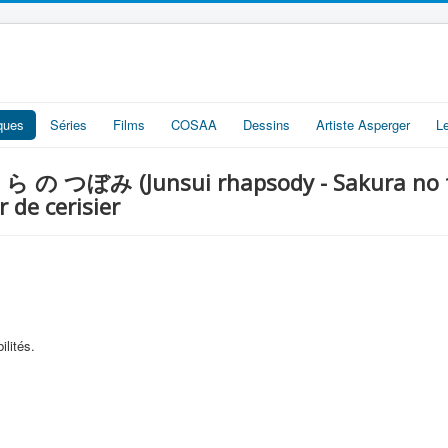
iques
Séries
Films
COSAA
Dessins
Artiste Asperger
L
ぼみ (Junsui rhapsody - Sakura no ts
 de cerisier
ilités.