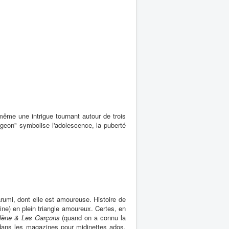
même une intrigue tournant autour de trois
rgeon" symbolise l'adolescence, la puberté
arumi, dont elle est amoureuse. Histoire de
ne) en plein triangle amoureux. Certes, en
lène & Les Garçons
(quand on a connu la
t dans les magazines pour midinettes ados,