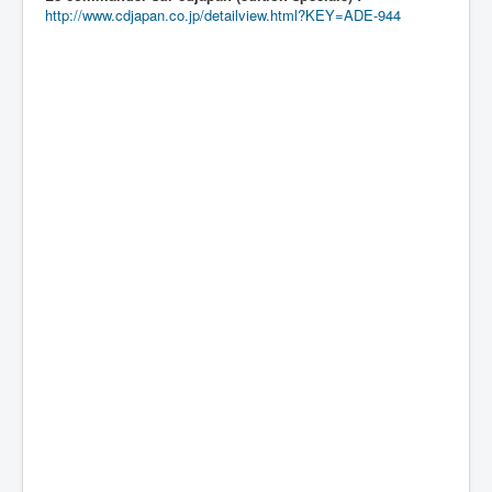
http://www.cdjapan.co.jp/detailview.html?KEY=ADE-944