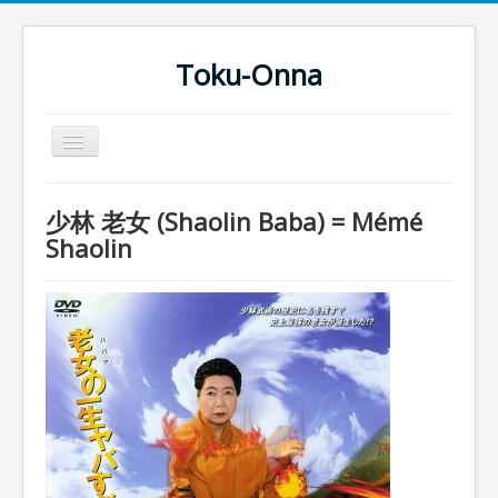
Toku-Onna
Basculer
la
navigation
Accueil
少林 老女 (Shaolin Baba) = Mémé
Toku-Actrices
Shaolin
Toku-Critiques
Séries
Films
COSAA
Dessins
Artiste Asperger