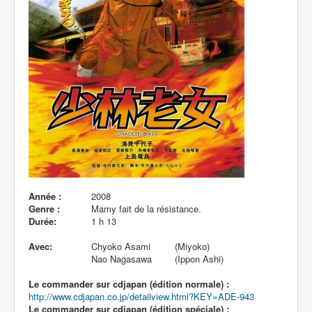
Lexique
Année :
2008
Genre :
Mamy fait de la résistance.
Durée:
1 h 13
Avec:
Chyoko Asami
(Miyoko)
Nao Nagasawa
(Ippon Ashi)
Le commander sur cdjapan (édition normale) :
http://www.cdjapan.co.jp/detailview.html?KEY=ADE-943
Le commander sur cdjapan (édition spéciale) :