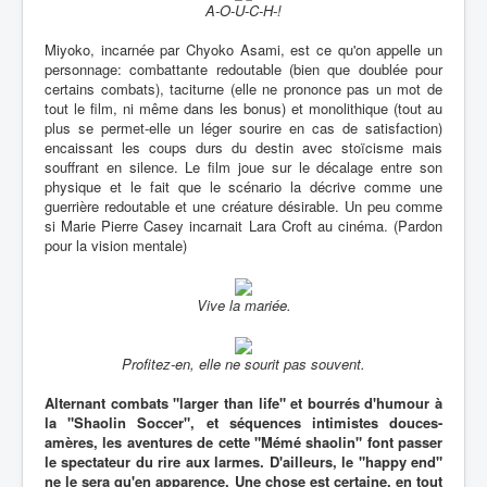
A-O-U-C-H-!
Miyoko, incarnée par Chyoko Asami, est ce qu'on appelle un
personnage: combattante redoutable (bien que doublée pour
certains combats), taciturne (elle ne prononce pas un mot de
tout le film, ni même dans les bonus) et monolithique (tout au
plus se permet-elle un léger sourire en cas de satisfaction)
encaissant les coups durs du destin avec stoïcisme mais
souffrant en silence. Le film joue sur le décalage entre son
physique et le fait que le scénario la décrive comme une
guerrière redoutable et une créature désirable. Un peu comme
si Marie Pierre Casey incarnait Lara Croft au cinéma. (Pardon
pour la vision mentale)
Vive la mariée.
Profitez-en, elle ne sourit pas souvent.
Alternant combats "larger than life" et bourrés d'humour à
la "Shaolin Soccer", et séquences intimistes douces-
amères, les aventures de cette "Mémé shaolin" font passer
le spectateur du rire aux larmes. D'ailleurs, le "happy end"
ne le sera qu'en apparence. Une chose est certaine, en tout