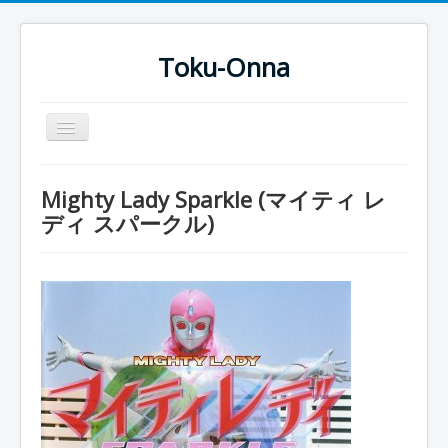
Toku-Onna
Basculer
la
navigation
Accueil
Mighty Lady Sparkle (マイティ レ
Toku-Actrices
ディ スパークル)
Toku-Critiques
Séries
Films
COSAA
Dessins
Artiste Asperger