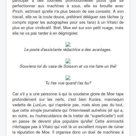
participer à des tournées promotionnelles plutôt que se
perfectionner aux machines à sous, elle se brouille avec
Pinch, estimant qu'elle n'a plus besoin de ses conseils. A son
travail, elle se la coule douce, préférant déléguer ses tâches (y
compris signer les autographes pour ses fans) à un Vitaici de
plus en plus vindicatif. Bref, Moe est sur son petit nuage, mais
elle ne va pas tarder à en dégringoler.
Le poste d'assistante rédactrice a des avantages.
Souviens-toi du vase de Soisson et va me faire un thé!
Tu t'es vue quand t'as bu?
Car s'il y a une personne à qui la soudaine gloire de Moe tape
profondément sur les nerfs, c'est bien Kurara, mannequin
vedette de
LunLun
, qui n'aprécie pas, mais alors pas du tout,
que cette simple journaliste qui l'interviewait autrefois (et qui a,
en outre, eu l'outrecuidance de la traiter de "superficielle") soit
en passe de devenir plus populaire qu'elle! Cette animosité
n'échappe pas à Vitaici qui voit là un excellent moyen de ruiner
la réputation de Moe. Il organise donc un duel de machines à