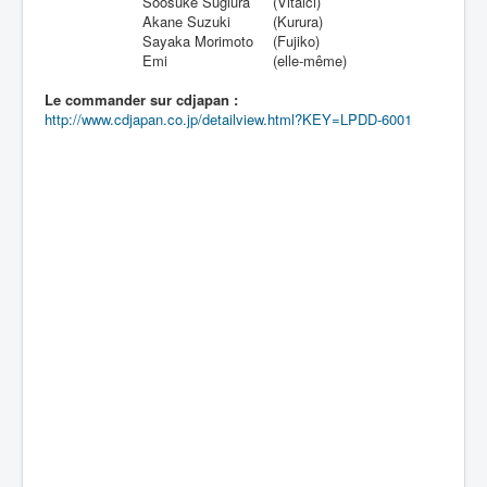
Soosuke Sugiura
(Vitaici)
Akane Suzuki
(Kurura)
Sayaka Morimoto
(Fujiko)
Emi
(elle-même)
Le commander sur cdjapan :
http://www.cdjapan.co.jp/detailview.html?KEY=LPDD-6001