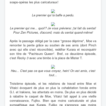
soaps-opéras les plus caricaturaux!
Le premier qui la baffe a perdu.
Le premier qui me... quoi!? Je vous préviens: j'ai fait du sentai!
Pour Zen Pictures, d'accord; mais du sentai quand-même!
Après le passage obligé par la case "grosse déprime", Moe va
remonter la pente grâce au soutien de ses amis (dont Pinch
avec qui elle s'est réconciliée), redéfier Kurara et reconquérir
son titre de "Pachisuro Queen". Bref, ce deuxième épisode,
c'est
Rocky 3
avec une bimbo à la place de Mister T.
Heu... C'est pas ce que vous croyez, hein! On est amis, c'est
tout...
Troisième épisode, et les relations de travail entre Moe et
Vitaici évoquent de plus en plus la cohabitation forcée entre
G.I. et Irakiens, les attentats en moins. De plus en plus décidé
à rabattre le caquet de Moe, Vitaici fait appel à une vieille
connaissance, Fujiko. Bien que moins caricaturale et plus
sympathique que Kurara, Fujiko ne s'annonce pas moins