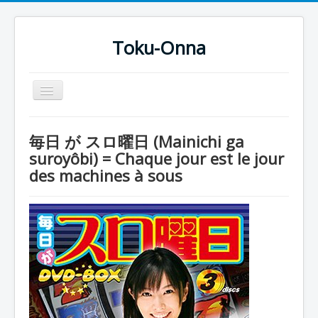
Toku-Onna
Basculer
la
navigation
Accueil
毎日 が スロ曜日 (Mainichi ga
Toku-Actrices
suroyôbi) = Chaque jour est le jour
des machines à sous
Toku-Critiques
Séries
Films
COSAA
Dessins
Artiste Asperger