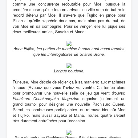
comme une concurrente redoutable pour Moe, puisque la
première chose qu'elle fera en arrivant en ville sera de battre le
record détenu par Moe. Il s'avère que Fujiko en pince pour
Pinch et qu'elle n'aprécie donc pas, mais alors pas du tout, de
voir Moe en sa compagnie. Pour se venger, elle lui pique ses
deux meilleures amies, Sayaka et Mana.
Avec Fujiko, les parties de machine à sous sont aussi torrides
que les interrogatoires de Sharon Stone.
Longue bouderie.
Furieuse, Moe décide de régler ça à sa manière: aux machines
à sous (Avouez que vous l'aviez vu venir!). Ca tombe bien:
pour promouvoir une nouvelle salle de jeu qui vient d'ouvrir,
Pachisuro Chookooryaku Magazine
organise justement un
grand tournoi pour désigner une nouvelle Pachisuro Queen.
Parmi les nombreuses participantes, on retrouve bien sûr Moe
et Fujiko, mais aussi Sayaka et Mana. Toutes quatre s'étant
très durement entraînées pour l'occasion.
Pour devenir une Pachisuro Queen, il faut beaucoup étudier...