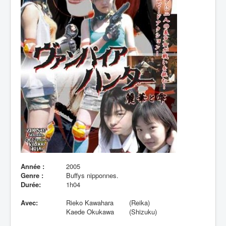
Lexique
Année :
2005
Genre :
Buffys nipponnes.
Durée:
1h04
Avec:
Rieko Kawahara
(Reika)
Kaede Okukawa
(Shizuku)