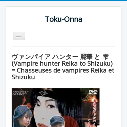
Toku-Onna
Basculer
la
navigation
Accueil
ヴァンパイア ハンター 麗華 と 雫
Toku-Actrices
(Vampire hunter Reika to Shizuku)
= Chasseuses de vampires Reika et
Toku-Critiques
Shizuku
Séries
Films
COSAA
Dessins
Artiste Asperger