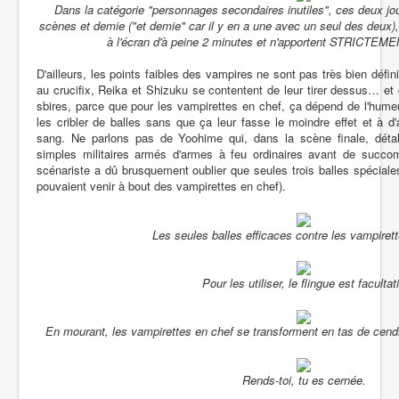
Dans la catégorie "personnages secondaires inutiles", ces deux jo
scènes et demie ("et demie" car il y en a une avec un seul des deux)
à l'écran d'à peine 2 minutes et n'apportent STRICTEMEN
D'ailleurs, les points faibles des vampires ne sont pas très bien défin
au crucifix, Reika et Shizuku se contentent de leur tirer dessus… et
sbires, parce que pour les vampirettes en chef, ça dépend de l'humeu
les cribler de balles sans que ça leur fasse le moindre effet et à d
sang. Ne parlons pas de Yoohime qui, dans la scène finale, dét
simples militaires armés d'armes à feu ordinaires avant de succom
scénariste a dû brusquement oublier que seules trois balles spécial
pouvaient venir à bout des vampirettes en chef).
Les seules balles efficaces contre les vampirett
Pour les utiliser, le flingue est facultati
En mourant, les vampirettes en chef se transforment en tas de cend
Rends-toi, tu es cernée.