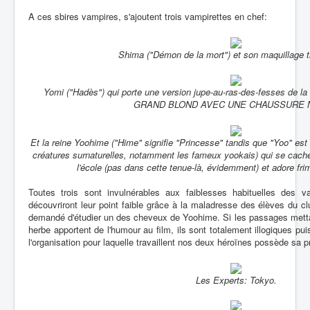
A ces sbires vampires, s'ajoutent trois vampirettes en chef:
Shima ("Démon de la mort") et son maquillage tr
Yomi ("Hadès") qui porte une version jupe-au-ras-des-fesses de la
GRAND BLOND AVEC UNE CHAUSSURE 
Et la reine Yoohime ("Hime" signifie "Princesse" tandis que "Yoo" est 
créatures surnaturelles, notamment les fameux yookais) qui se cache s
l'école (pas dans cette tenue-là, évidemment) et adore fri
Toutes trois sont invulnérables aux faiblesses habituelles des 
découvriront leur point faible grâce à la maladresse des élèves du cl
demandé d'étudier un des cheveux de Yoohime. Si les passages metta
herbe apportent de l'humour au film, ils sont totalement illogiques pui
l'organisation pour laquelle travaillent nos deux héroïnes possède sa p
Les Experts: Tokyo.