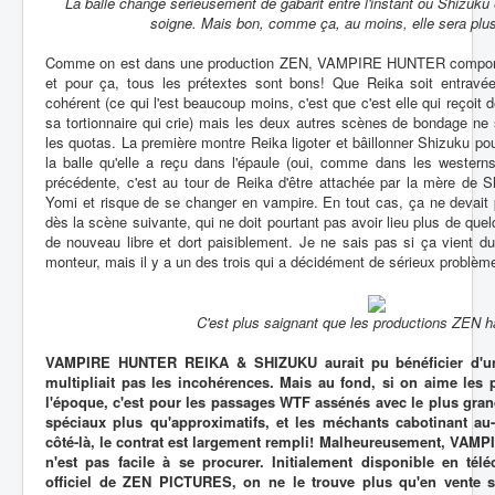
La balle change sérieusement de gabarit entre l'instant ou Shizuku 
soigne. Mais bon, comme ça, au moins, elle sera plus 
Comme on est dans une production ZEN, VAMPIRE HUNTER comporte
et pour ça, tous les prétextes sont bons! Que Reika soit entravée
cohérent (ce qui l'est beaucoup moins, c'est que c'est elle qui reçoit
sa tortionnaire qui crie) mais les deux autres scènes de bondage ne 
les quotas. La première montre Reika ligoter et bâillonner Shizuku pou
la balle qu'elle a reçu dans l'épaule (oui, comme dans les westerns
précédente, c'est au tour de Reika d'être attachée par la mère de S
Yomi et risque de se changer en vampire. En tout cas, ça ne devait 
dès la scène suivante, qui ne doit pourtant pas avoir lieu plus de que
de nouveau libre et dort paisiblement. Je ne sais pas si ça vient du
monteur, mais il y a un des trois qui a décidément de sérieux problème
C'est plus saignant que les productions ZEN ha
VAMPIRE HUNTER REIKA & SHIZUKU aurait pu bénéficier d'une 
multipliait pas les incohérences. Mais au fond, si on aime le
l'époque, c'est pour les passages WTF assénés avec le plus grand
spéciaux plus qu'approximatifs, et les méchants cabotinant au
côté-là, le contrat est largement rempli! Malheureusement, V
n'est pas facile à se procurer. Initialement disponible en tél
officiel de ZEN PICTURES, on ne le trouve plus qu'en vente s