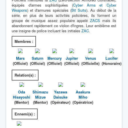
Lexique
équipés d'armes sophistiquées (
Cyber Arms et Cyber
Weapons
) et d'armures spéciales (
Bit Suits
). Au début de la
Dennô keisatsu Cybercop (電脳 警
série, en plus de leurs activités policières, ils forment un
察 サイバーコップ) = Police
groupe de musique assez populaire appelé
ZACS
mais ils
cerveau électronique Cybercop
abandonnent rapidement ce violon d'Ingres. Leur emblème est
une insigne de police incluant les initiales
ZAC
.
Série
Membres :
Personnages
Mechas
Mars
Saturn
Mercury
Jupiter
Venus
Lucifer
(Officiel)
(Officiel)
(Officiel)
(Officiel)
(Officielle)
(Honoraire)
Objets
Relation(s) :
Lieux
Épisodes
Oda
Shimazu
Yazawa
Asakura
Chronologie
Hisayoshi
Mizue
Daisuke
Miho
(Mentor)
(Mentor)
(Opérateur)
(Opératrice)
Références
Ennemi(s) :
Fanservice
Cybercops