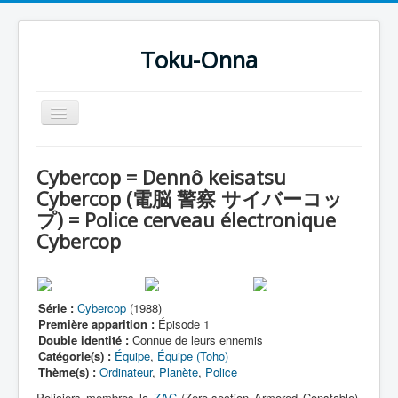
Toku-Onna
Basculer
la
navigation
Accueil
Cybercop = Dennô keisatsu
Toku-Actrices
Cybercop (電脳 警察 サイバーコッ
プ) = Police cerveau électronique
Toku-Critiques
Cybercop
Séries
Films
Série :
COSAA
Cybercop
(1988)
Première apparition :
Épisode 1
Dessins
Double identité :
Connue de leurs ennemis
Catégorie(s) :
Équipe
,
Équipe (Toho)
Artiste Asperger
Thème(s) :
Ordinateur
,
Planète
,
Police
Policiers membres la
ZAC
(Zero-section Armored Constable),