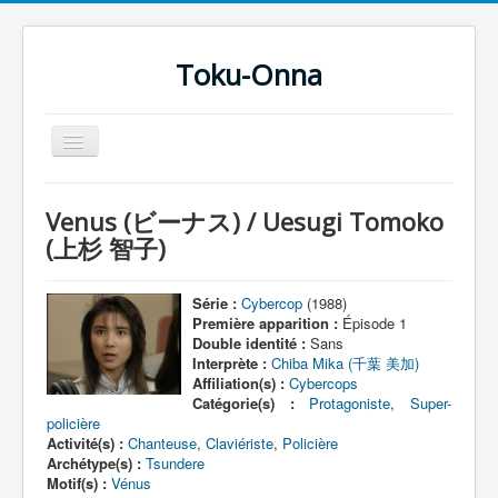
Toku-Onna
Basculer
la
navigation
Accueil
Venus (ビーナス) / Uesugi Tomoko
Toku-Actrices
(上杉 智子)
Toku-Critiques
Série :
Cybercop
(1988)
Séries
Première apparition :
Épisode 1
Double identité :
Sans
Films
Interprète :
Chiba Mika (千葉 美加)
Affiliation(s) :
Cybercops
COSAA
Catégorie(s) :
Protagoniste
,
Super-
policière
Dessins
Activité(s) :
Chanteuse
,
Claviériste
,
Policière
Artiste Asperger
Archétype(s) :
Tsundere
Motif(s) :
Vénus