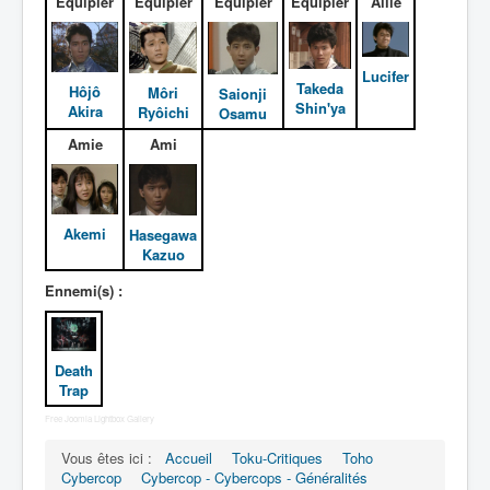
Équipier
Équipier
Équipier
Équipier
Allié
Entourage
Death Trap
Lucifer
Takeda
Hôjô
Môri
Saionji
Shin'ya
Autres
Akira
Ryôichi
Osamu
Amie
Ami
Déguisements
_
[]
Akemi
Hasegawa
_
Kazuo
Généralités
Ennemi(s) :
Membres
Transformations
Death
Costumes
Trap
Accessoires
Free Joomla Lightbox Gallery
Armes
Vous êtes ici :
Accueil
Toku-Critiques
Toho
Cybercop
Cybercop - Cybercops - Généralités
Pouvoirs