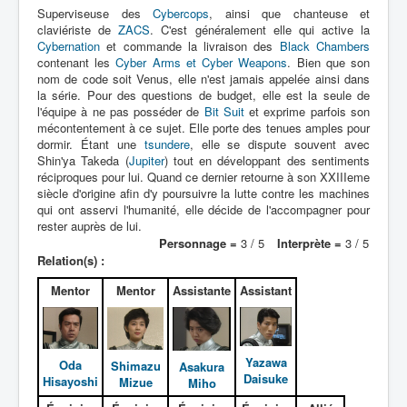
Lexique
Superviseuse des
Cybercops
, ainsi que chanteuse et
claviériste de
ZACS
. C'est généralement elle qui active la
Dennô keisatsu Cybercop (電脳 警
Cybernation
et commande la livraison des
Black Chambers
察 サイバーコップ) = Police
contenant les
Cyber Arms et Cyber Weapons
. Bien que son
cerveau électronique Cybercop
nom de code soit Venus, elle n'est jamais appelée ainsi dans
la série. Pour des questions de budget, elle est la seule de
l'équipe à ne pas posséder de
Bit Suit
et exprime parfois son
Série
mécontentement à ce sujet. Elle porte des tenues amples pour
dormir. Étant une
tsundere
, elle se dispute souvent avec
Personnages
Shin'ya Takeda (
Jupiter
) tout en développant des sentiments
réciproques pour lui. Quand ce dernier retourne à son XXIIIeme
Mechas
siècle d'origine afin d'y poursuivre la lutte contre les machines
qui ont asservi l'humanité, elle décide de l'accompagner pour
Objets
rester auprès de lui.
Personnage =
3 / 5
Interprète =
3 / 5
Lieux
Relation(s) :
Épisodes
Mentor
Mentor
Assistante
Assistant
Chronologie
Références
Yazawa
Oda
Shimazu
Asakura
Fanservice
Daisuke
Hisayoshi
Mizue
Miho
Cybercops