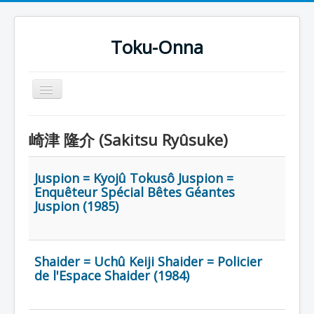
Toku-Onna
Basculer
la
navigation
Accueil
崎津 隆介 (Sakitsu Ryûsuke)
Toku-Actrices
Toku-Critiques
Juspion = Kyojû Tokusô Juspion =
Enquêteur Spécial Bêtes Géantes
Séries
Juspion (1985)
Films
COSAA
Shaider = Uchû Keiji Shaider = Policier
Dessins
de l'Espace Shaider (1984)
Artiste Asperger