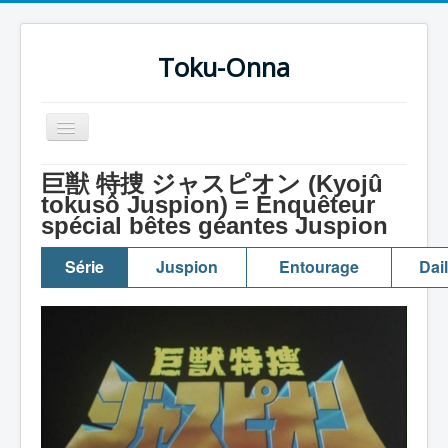
Toku-Onna
Basculer
la
navigation
Accueil
巨獣 特捜 ジャスピオン (Kyojû
tokusô Juspion) = Enquêteur
Toku-Actrices
spécial bêtes géantes Juspion
Toku-Critiques
Série
Juspion
Entourage
Dai
Séries
Films
COSAA
Dessins
Artiste Asperger