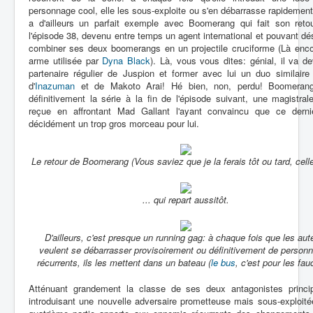
personnage cool, elle les sous-exploite ou s'en débarrasse rapidemen
a d'ailleurs un parfait exemple avec Boomerang qui fait son reto
l'épisode 38, devenu entre temps un agent international et pouvant d
combiner ses deux boomerangs en un projectile cruciforme (Là enco
arme utilisée par
Dyna Black
). Là, vous vous dites: génial, il va de
partenaire régulier de Juspion et former avec lui un duo similaire
d'
Inazuman
et de Makoto Arai! Hé bien, non, perdu! Boomerang
définitivement la série à la fin de l'épisode suivant, une magistral
reçue en affrontant Mad Gallant l'ayant convaincu que ce dernie
décidément un trop gros morceau pour lui.
Le retour de Boomerang (Vous saviez que je la ferais tôt ou tard, celle-
... qui repart aussitôt.
D'ailleurs, c'est presque un running gag: à chaque fois que les aut
veulent se débarrasser provisoirement ou définitivement de person
récurrents, ils les mettent dans un bateau (
le bus
, c'est pour les fau
Atténuant grandement la classe de ses deux antagonistes princi
introduisant une nouvelle adversaire prometteuse mais sous-exploité