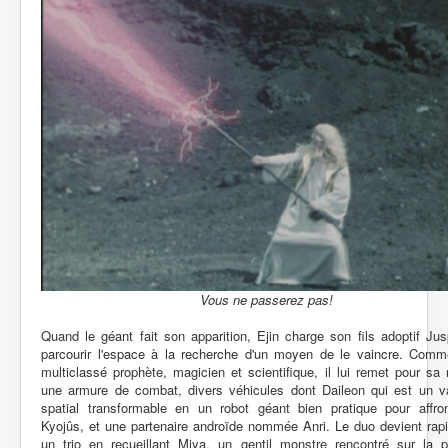
Vous ne passerez pas!
Quand le géant fait son apparition, Ejin charge son fils adoptif Ju
parcourir l'espace à la recherche d'un moyen de le vaincre. Comme
multiclassé prophète, magicien et scientifique, il lui remet pour sa
une armure de combat, divers véhicules dont Daileon qui est un v
spatial transformable en un robot géant bien pratique pour affron
Kyojûs, et une partenaire androïde nommée Anri. Le duo devient rap
un trio en recueillant Miya, un gentil monstre rencontré sur la p