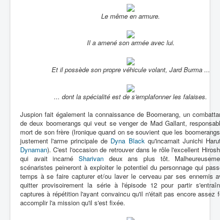
Le même en armure.
Il a amené son armée avec lui.
Et il possède son propre véhicule volant, Jard Burma ...
... dont la spécialité est de s'emplafonner les falaises.
Juspion fait également la connaissance de Boomerang, un combatta
de deux boomerangs qui veut se venger de Mad Gallant, responsabl
mort de son frère (Ironique quand on se souvient que les boomerangs
justement l'arme principale de
Dyna Black
qu'incarnait Junichi Har
Dynaman
). C'est l'occasion de retrouver dans le rôle l'excellent Hirosh
qui avait incarné
Sharivan
deux ans plus tôt. Malheureusemen
scénaristes peineront à exploiter le potentiel du personnage qui pas
temps à se faire capturer et/ou laver le cerveau par ses ennemis a
quitter provisoirement la série à l'épisode 12 pour partir s'entraî
captures à répétition l'ayant convaincu qu'il n'était pas encore assez f
accomplir l'a mission qu'il s'est fixée.