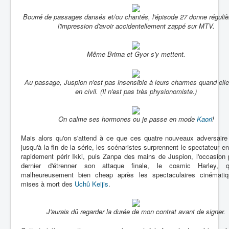
Bourré de passages dansés et/ou chantés, l'épisode 27 donne réguli
l'impression d'avoir accidentellement zappé sur MTV.
Même Brima et Gyor s'y mettent.
Au passage, Juspion n'est pas insensible à leurs charmes quand ell
en civil. (Il n'est pas très physionomiste.)
On calme ses hormones ou je passe en mode
Kaori
!
Mais alors qu'on s'attend à ce que ces quatre nouveaux adversaire 
jusqu'à la fin de la série, les scénaristes surprennent le spectateur en
rapidement périr Ikki, puis Zanpa des mains de Juspion, l'occasion
dernier d'étrenner son attaque finale, le cosmic Harley, q
malheureusement bien cheap après les spectaculaires cinémati
mises à mort des
Uchû Keijis
.
J'aurais dû regarder la durée de mon contrat avant de signer.