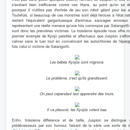
s'avérant bien inefficaces contre ces titans, au point qu'on se 
pourquoi il n'utilise pas d'entrée de jeu son robot géant pour les af
Toutefois, si beaucoup de ces monstres sont déjà féroces à l'état natu
restent l'équivalent gargantuesque d'animaux sauvages amoraux
représentent une réelle menace qu'une fois corrompus par Satangorth 
sont donc les premières victimes. Le troisième épisode nous offre 
premier exemple de Kyojû paisible et affectueux que Juspion s'effo
calmer sans le tuer tout en convaincant les autochtones de l'éparg
fois celui-ci victime de Satangorth.
Les bébés Kyojûs sont mignons.
Le problème, c'est qu'ils grandissent.
On peut cependant leur apprendre des tours.
Il va pleuvoir, les Kyojûs volent bas.
Enfin, troisième différence et de taille, Juspion se distingue
prédécesseurs par son humour, faisant de la série une sorte de 