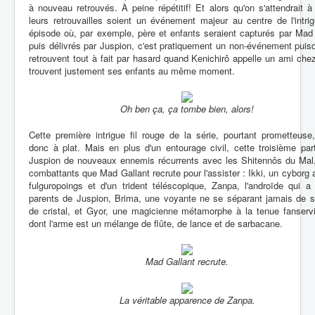
à nouveau retrouvés. À peine répétitif! Et alors qu'on s'attendrait 
leurs retrouvailles soient un événement majeur au centre de l'intri
épisode où, par exemple, père et enfants seraient capturés par Mad
puis délivrés par Juspion, c'est pratiquement un non-événement puisq
retrouvent tout à fait par hasard quand Kenichirô appelle un ami che
trouvent justement ses enfants au même moment.
Oh ben ça, ça tombe bien, alors!
Cette première intrigue fil rouge de la série, pourtant prometteus
donc à plat. Mais en plus d'un entourage civil, cette troisième par
Juspion de nouveaux ennemis récurrents avec les Shitennôs du Mal,
combattants que Mad Gallant recrute pour l'assister : Ikki, un cyborg
fulguropoings et d'un trident téléscopique, Zanpa, l'androïde qui a
parents de Juspion, Brima, une voyante ne se séparant jamais de s
de cristal, et Gyor, une magicienne métamorphe à la tenue fanserv
dont l'arme est un mélange de flûte, de lance et de sarbacane.
Mad Gallant recrute.
La véritable apparence de Zanpa.