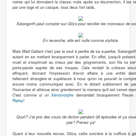
noires qui lui donnaient la classe; mais après sa résurrection, il les 
par une toge et un casque, tous deux fort laids.
Satangorth peut compter sur Gilza pour recoller les morceaux de son
En revanche, elle est nulle comme styliste.
Mais Mad Gallant n'est pas le seul à perdre de sa superbe, Satangorth
autant en se mettant brusquement à parler. En effet, jusqu'à présent, 
muet et s'exprimait au mieux par des grognements, son fils lui ser
porte-parole auprès de ses troupes. Cela rendait le colosse enco
effrayant, donnant l'impression d'avoir affaire à une entité destr
tellement étrangère et supérieure à nous qu'on ne pouvait la compr
encore moins communiquer avec. En le dotant subitement de par
l'humanise et atténue ainsi grandement la menace qu'il est censé repr
C'est comme si un
Xénomorphe
demandait brusquement l'heure
Ripley
!
Quoi!? J'ai pris des cours de diction pendant 28 épisodes et ça vous
pas? Prenez ça!
Quant à leur nouvelle recrue, Gilza, cette sorcière à la coiffure à g