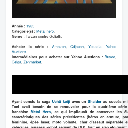
Lexique
Année :
1985
Catégorie(s) :
Metal hero
.
Genre :
Tarzan contre Goliath.
Acheter la série :
Amazon
,
Cdjapan
,
Yesasia
,
Yahoo
Auctions
.
Intermédiaires pour acheter sur Yahoo Auctions :
Buyee
,
Celga
,
Zenmarket
.
Ayant conclu la saga
Uchû keiji
avec un
Shaider
au succès mit
Toei avait besoin de se renouveler pour la quatrième séri
franchise
Metal Hero
, ce qui impliquait de conserver les é
caractéristiques des séries précédentes (héros en armure, par
féminine, épée laser, moto volante, char d'assaut séparable 
véhicules, vaisseau-robot servant de QG), tout en s'en éloignant 