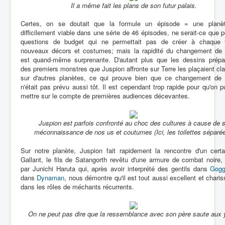
Il a même fait les plans de son futur palais.
Certes, on se doutait que la formule un épisode = une planèt
difficilement viable dans une série de 46 épisodes, ne serait-ce que 
questions de budget qui ne permettait pas de créer à chaque 
nouveaux décors et costumes; mais la rapidité du changement de 
est quand-même surprenante. D'autant plus que les dessins prépar
des premiers monstres que Juspion affronte sur Terre les plaçaient cl
sur d'autres planètes, ce qui prouve bien que ce changement de 
n'était pas prévu aussi tôt. Il est cependant trop rapide pour qu'on p
mettre sur le compte de premières audiences décevantes.
Juspion est parfois confronté au choc des cultures à cause de 
méconnaissance de nos us et coutumes (Ici, les toilettes séparée
Sur notre planète, Juspion fait rapidement la rencontre d'un cert
Gallant, le fils de Satangorth revêtu d'une armure de combat noire,
par Junichi Haruta qui, après avoir interprété des gentils dans
Gogg
dans
Dynaman
, nous démontre qu'il est tout aussi excellent et chari
dans les rôles de méchants récurrents.
On ne peut pas dire que la ressemblance avec son père saute aux 