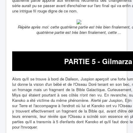
quatrième partie apporte aux ennemis récurrents des changements 
série aurait pu se passer avant d'enchaîner sur l'arc final qui va enfin 
une intrigue fil rouge digne de ce nom.
Répète après moi: cette quatrième partie est très bien finalement, 
quatrième partie est très bien finalement, cette ...
PARTIE 5 - Gilmarza 
Alors qu'il se trouve à bord de Daileon, Juspion aperçoit une forte lum
lui donne la vision d'un bébé et de l'Oiseau Doré tenant en son bec,
un fromage mais un fragment de la Bible Galactique. Curieusement, 
Miya qui étaient pourtant à ses côtés n'ont rien vu. En revanche, su
Kanoko a été victime du même phénomène. Alerté par Juspion, Ejin 
sur Terre et l'accompagne à l'endroit où lui et Kanoko ont vu l'Oiseau
y trouvent effectivement un fragment de la Bible qui, avant d'être dét
leurs ennemis, leur révèle que l'Oiseau a scindé son essence en pl
parties qu'il a transmis à 5 d'enfants dont Kanoko et qu'il faut donc le
pour l'invoquer.