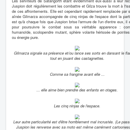
Les serviteurs de Satangorth étant évidemment eux-aussi à leur rec
Juspion doit régulièrement les combattre et Gilza trouve la mort à l'is
de ces affrontements. Elle est cependant rapidement remplacée par 
aînée Gilmarza accompagnée de cinq ninjas de l'espace dont la parti
est qu'à chaque fois que Juspion brise l'armure de l'un d'entre eux, il 
pour poursuivre le combat sous sa véritable apparence : com
humanoïde, scolopendre mutant, sphère volante hérissée de pointes
ou énergie pure.
Gilmarza signale sa présence et/ou lance ses sorts en dansant le f
tout en jouant des castagnettes.
Comme sa frangine avant elle ...
... elle aime bien prendre des enfants en otages.
Les cinq ninjas de l'espace.
Leur autre particularité est d'être horriblement mal incrustés. (Le pas
Juspion les renverse avec sa moto est même carrément cartoonesq