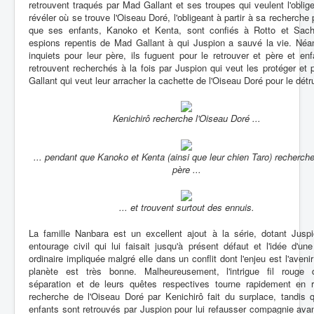
retrouvent traqués par Mad Gallant et ses troupes qui veulent l'oblige
révéler où se trouve l'Oiseau Doré, l'obligeant à partir à sa recherche
que ses enfants, Kanoko et Kenta, sont confiés à Rotto et Sach
espions repentis de Mad Gallant à qui Juspion a sauvé la vie. Néa
inquiets pour leur père, ils fuguent pour le retrouver et père et en
retrouvent recherchés à la fois par Juspion qui veut les protéger et
Gallant qui veut leur arracher la cachette de l'Oiseau Doré pour le détru
Kenichirô recherche l'Oiseau Doré ...
... pendant que Kanoko et Kenta (ainsi que leur chien Taro) recherche
père ...
... et trouvent surtout des ennuis.
La famille Nanbara est un excellent ajout à la série, dotant Juspi
entourage civil qui lui faisait jusqu'à présent défaut et l'idée d'une
ordinaire impliquée malgré elle dans un conflit dont l'enjeu est l'avenir
planète est très bonne. Malheureusement, l'intrigue fil rouge 
séparation et de leurs quêtes respectives tourne rapidement en r
recherche de l'Oiseau Doré par Kenichirô fait du surplace, tandis 
enfants sont retrouvés par Juspion pour lui refausser compagnie avan