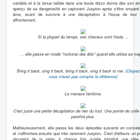
variable et à la tenue taillée dans une boule disco donne dès son ar
aperçu de sa dangerosité en capturant Juspion après s'être emparé
âme, avant de survivre à une décapitation à l'issue de leur 
affrontement.
Si la plupart du temps, ses cheveux sont frisés ...
... elle passe en mode "rockstar des 80s" quand elle utilise sa ma
Bring it back, sing it back, bring it back, sing it back to me.
(Cliquez 
vous n'avez pas compris la référence)
La menace fantôme.
C'est juste une petite décapitation de rien du tout. Une pointe de colle e
paraîtra plus.
Malheureusement, elle passe les deux épisodes suivants en conval
et n'affrontera ensuite que très rarement Juspion. C'est d'ailleurs un 
récurrent de la série: à chaque fois qu'elle introduit une idé