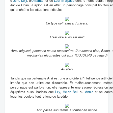
d'
Uchû keiji
, d'
Ultraman
et de
Lost In Space
dont le héros serait interp
Jackie Chan. Juspion est en effet un personnage principal bouffon et
qui enchaîne les situations ridicules.
Ce type doit sauver l'univers.
C'est dire si on est mal!
Ainsi déguisé, personne ne me reconnaîtra. (Au second plan, Brima, 
méchantes récurrentes qui aura TOUJOURS ce regard)
Au pied!
Tandis que sa partenaire Anri est une androïde à l'intelligence artificiel
limitée que son utilité est discutable. Et malheureusement, même
personnage est parfois fun, elle représente une sacrée régression a
équipières aussi badass que
Lily
,
Helen Bell
ou
Annie
et se canto
jouer les boulets tout le long de la série.
Anri passe son temps à tomber en panne.