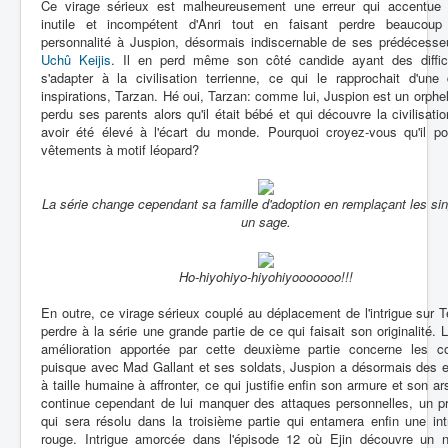
Ce virage sérieux est malheureusement une erreur qui accentue 
inutile et incompétent d'Anri tout en faisant perdre beaucou
personnalité à Juspion, désormais indiscernable de ses prédécesseu
Uchû Keijis
. Il en perd même son côté candide ayant des diffic
s'adapter à la civilisation terrienne, ce qui le rapprochait d'une
inspirations, Tarzan. Hé oui, Tarzan: comme lui, Juspion est un orphel
perdu ses parents alors qu'il était bébé et qui découvre la civilisati
avoir été élevé à l'écart du monde. Pourquoi croyez-vous qu'il po
vêtements à motif léopard?
La série change cependant sa famille d'adoption en remplaçant les si
un sage.
Ho-hiyohiyo-hiyohiyooooooo!!!
En outre, ce virage sérieux couplé au déplacement de l'intrigue sur Te
perdre à la série une grande partie de ce qui faisait son originalité. 
amélioration apportée par cette deuxième partie concerne les c
puisque avec Mad Gallant et ses soldats, Juspion a désormais des 
à taille humaine à affronter, ce qui justifie enfin son armure et son ars
continue cependant de lui manquer des attaques personnelles, un p
qui sera résolu dans la troisième partie qui entamera enfin une intr
rouge. Intrigue amorcée dans l'épisode 12 où Ejin découvre un 